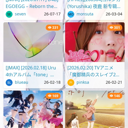
EGOEGG – Reborn the
(Yorushika) 夜鹿 新专辑
Fate [FLAC]
Digital Album「二人称」
seven
26-07-17
monsuta
26-03-04
[96kHz/24bit][FLAC]
331
301
[JMAX] [2026.02.18] Uru
[2026.02.20] TVアニメ
4thアルバム「tone」
「魔都精兵のスレイブ2」
[FLAC 96kHz/24bit]
ED2 テーマ「LOVE LOVE
blueau
26-02-18
pinksa
26-02-21
ビーム」／内田真礼 [FLAC
96kHz/2..
169
146