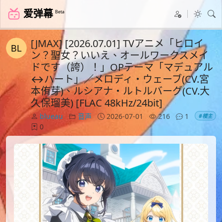
爱弹幕
Beta
[JMAX] [2026.07.01] TVアニメ「ヒロイ
ン？聖女？いいえ、オールワークスメイ
ドです（誇）！」OPテーマ「マデュアル
↔ハート」／メロディ・ウェーブ(CV.宮
本侑芽)、ルシアナ・ルトルバーグ(CV.大
久保瑠美) [FLAC 48kHz/24bit]
blueau
音声
2026-07-01
216
1
#楼主
0