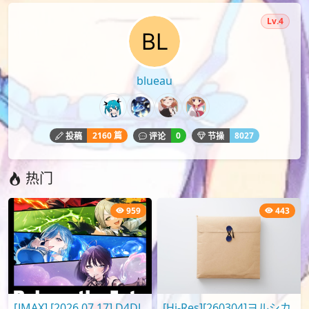
Lv.4
blueau
2160 篇
0
8027
投稿
评论
节操
热门
959
443
[JMAX] [2026.07.17] D4DJ
[Hi-Res][260304]ヨルシカ