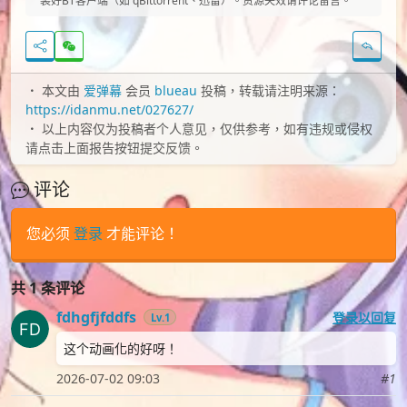
装好BT客户端（如 qBittorrent、迅雷）。资源失效请评论留言。
本文由
爱弹幕
会员
blueau
投稿，转载请注明来源：
https://idanmu.net/027627/
以上内容仅为投稿者个人意见，仅供参考，如有违规或侵权
请点击上面报告按钮提交反馈。
评论
您必须
登录
才能评论！
共 1 条评论
fdhgfjfddfs
登录以回复
Lv.1
这个动画化的好呀！
2026-07-02 09:03
#1