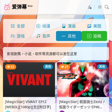
爱弹幕
Beta
全部
动漫
漫画
美图
游戏
音声
其他
投稿
影视剧集，小说，软件等资源都可以发在这里
其他
其他
51
27
[MagicStar] VIVANT EP12
[MagicStar] 假面骑士Zeztz /
[WEBDL][1080p][生][附日字]
仮面ライダーゼッツ EP46