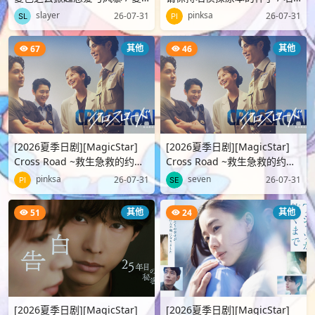
色の雲が恋と嵐をまきおこす
探偵のままでいて EP02
slayer
pinksa
26-07-31
26-07-31
EP03 [WEBDL][1080p..
[WEBDL][1080p][TELASA][..
其他
其他
67
46
[2026夏季日剧][MagicStar]
[2026夏季日剧][MagicStar]
Cross Road ~救生急救的约定
Cross Road ~救生急救的约定
~ / クロスロード ~救命救急の
~ / クロスロード ~救命救急の
pinksa
seven
26-07-31
26-07-31
約束~ EP04 [WEBDL]..
約束~ EP03 [WEBDL]..
其他
其他
51
24
[2026夏季日剧][MagicStar]
[2026夏季日剧][MagicStar]