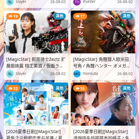
[WEBDL][1080p][TTFC][生]
slayer
thunter
26-08-03
26-08-02
其他
其他
19
17
[MagicStar] 假面骑士Zeztz 扩
[MagicStar] 角醒猎人欧米茄
展姐妹篇 特工美浪 / 仮面ライ
号角 / 角醒ハンター オメガホ
ダーゼッツ Series of Sister’s
ーン EP02 [WEBDL][1080p]
slayer
monsuta
26-08-02
26-08-02
Substo..
[TTFC][生]
其他
其他
52
55
[2026夏季日剧][MagicStar]
[2026夏季日剧][MagicStar]
夏色之云掀起恋爱与风暴 / 夏
请保持名侦探原本的样子 / 名