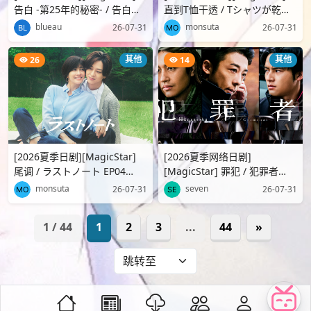
告白 -第25年的秘密- / 告白
直到T恤干透 / Tシャツが乾く
-25年目の秘密- EP03
まで EP03 [WEBDL][1080p]
blueau
monsuta
26-07-31
26-07-31
[WEBDL][1080p][Netflix][..
[Netflix][生][附官方..
其他
其他
26
14
[2026夏季日剧][MagicStar]
[2026夏季网络日剧]
尾调 / ラストノート EP04
[MagicStar] 罪犯 / 犯罪者
[WEBDL][1080p][FOD][生][附
EP06-EP07 END [WEBDL]
monsuta
seven
26-07-31
26-07-31
日字]
[1080p][AMZN][生][附官方日
英简繁..
1 / 44
1
2
3
...
44
»