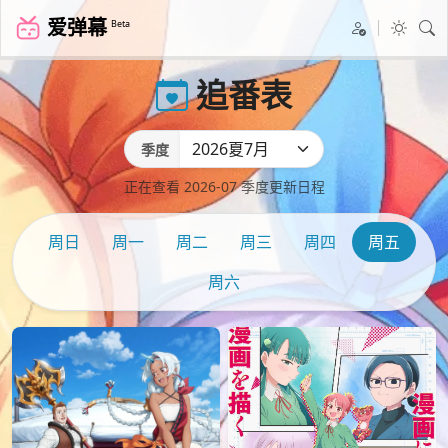
爱弹幕
Beta
追番表
季度
正在查看 2026-07 季度更新日程
周日
周一
周二
周三
周四
周五
周六