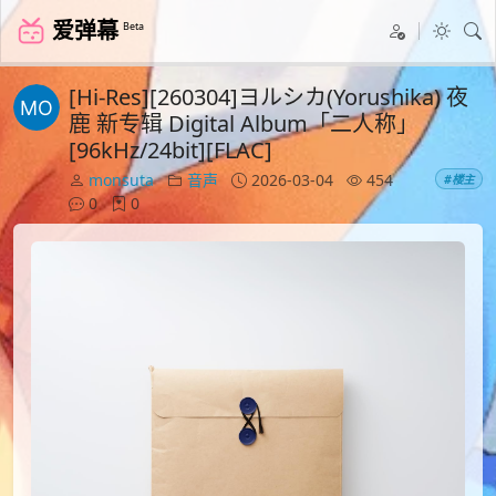
爱弹幕
Beta
[Hi-Res][260304]ヨルシカ(Yorushika) 夜
鹿 新专辑 Digital Album「二人称」
[96kHz/24bit][FLAC]
monsuta
音声
2026-03-04
454
#楼主
0
0