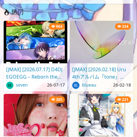
热门
964
334
[JMAX] [2026.07.17] D4DJ
[JMAX] [2026.02.18] Uru
EGOEGG – Reborn the
4thアルバム「tone」
Fate [FLAC]
[FLAC 96kHz/24bit]
seven
26-07-17
blueau
26-02-18
305
221