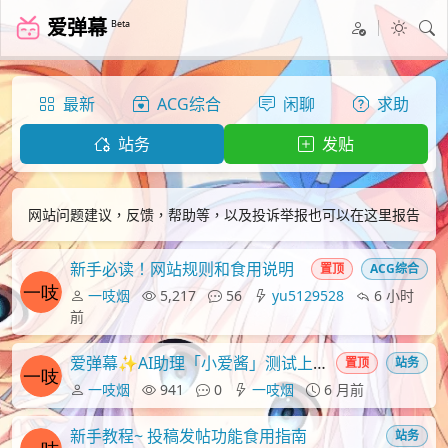
爱弹幕
Beta
最新
ACG综合
闲聊
求助
站务
发贴
网站问题建议，反馈，帮助等，以及投诉举报也可以在这里报告
新手必读！网站规则和食用说明
置顶
ACG综合
一吱烟
5,217
56
yu5129528
6 小时
前
爱弹幕✨AI助理「小爱酱」测试上线接客~
置顶
站务
一吱烟
941
0
一吱烟
6 月前
新手教程~ 投稿发帖功能食用指南
站务