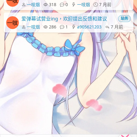
一吱烟
318
0
一吱烟
7 月前
爱弹幕试营业ing，欢迎提出反馈和建议
站务
一吱烟
286
1
a905621203
7 月前