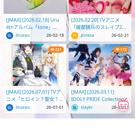
[JMAX] [2026.02.18] Uru
[2026.02.20] TVアニメ
4thアルバム「tone」
「魔都精兵のスレイブ2」
[FLAC 96kHz/24bit]
ED2 テーマ「LOVE LOVE
blueau
26-02-18
pinksa
26-02-21
ビーム」／内田真礼 [FLAC
96kHz/2..
221
172
[JMAX] [2026.07.01] TVア
[JMAX] [2026.03.11]
ニメ「ヒロイン？聖女？い
IDOLY PRIDE Collection
いえ、オールワークスメイ
Album [Season] [FLAC
blueau
26-07-01
slayer
26-03-11
ドです（誇）！」OPテー
96kHz/24bit]
マ「..