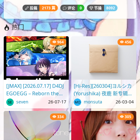
2173 篇
0
8092
投稿
评论
节操
热门
964
456
[JMAX] [2026.07.17] D4DJ
[Hi-Res][260304]ヨルシカ
EGOEGG – Reborn the
(Yorushika) 夜鹿 新专辑
Fate [FLAC]
Digital Album「二人称」
seven
26-07-17
monsuta
26-03-04
[96kHz/24bit][FLAC]
334
305