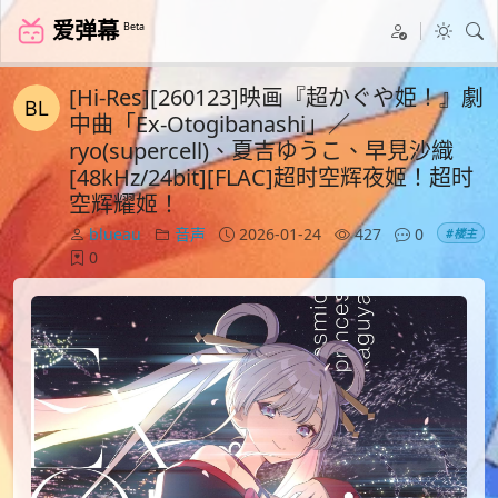
爱弹幕
Beta
[Hi-Res][260123]映画『超かぐや姫！』劇
中曲「Ex-Otogibanashi」／
ryo(supercell)、夏吉ゆうこ、早見沙織
[48kHz/24bit][FLAC]超时空辉夜姬！超时
空辉耀姬！
blueau
音声
2026-01-24
427
0
#楼主
0