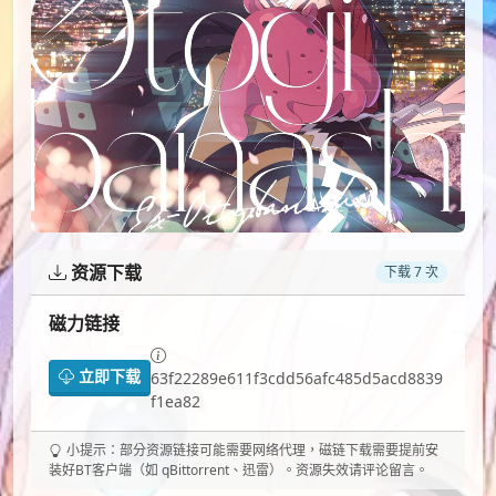
资源下载
下载 7 次
磁力链接
立即下载
63f22289e611f3cdd56afc485d5acd8839
f1ea82
小提示：部分资源链接可能需要网络代理，磁链下载需要提前安
装好BT客户端（如 qBittorrent、迅雷）。资源失效请评论留言。