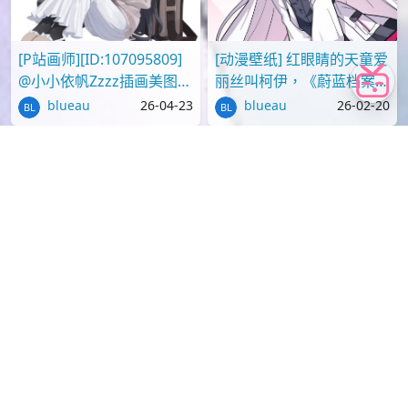
热门
2,159
1,119
[P站画师][ID:107095809]
[动漫壁纸] 红眼睛的天童爱
@小小依帆Zzzz插画美图作
丽丝叫柯伊，《蔚蓝档案》
品推荐
壁纸图片分享
blueau
26-04-23
blueau
26-02-20
778
698