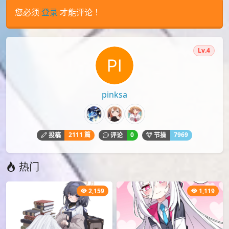
本文由
爱弹幕
会员
pinksa
投稿，转载请注明来源：
https://idanmu.net/026856/
以上内容仅为投稿者个人意见，仅供参考，如有违规或侵权
请点击上面报告按钮提交反馈。
评论
您必须
登录
才能评论！
Lv.4
pinksa
2111 篇
0
7969
投稿
评论
节操