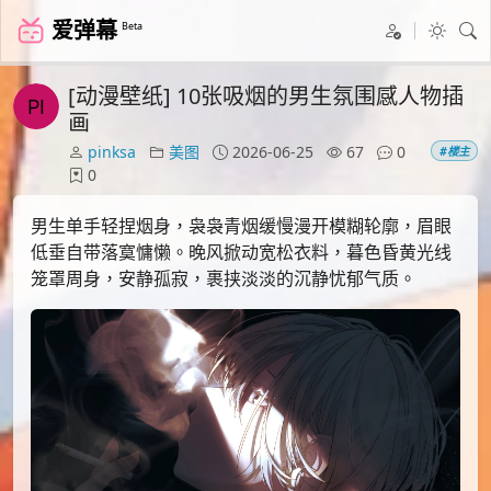
爱弹幕
Beta
[动漫壁纸] 10张吸烟的男生氛围感人物插
画
pinksa
美图
2026-06-25
67
0
#楼主
0
男生单手轻捏烟身，袅袅青烟缓慢漫开模糊轮廓，眉眼
低垂自带落寞慵懒。晚风掀动宽松衣料，暮色昏黄光线
笼罩周身，安静孤寂，裹挟淡淡的沉静忧郁气质。