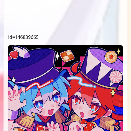
id=146839665