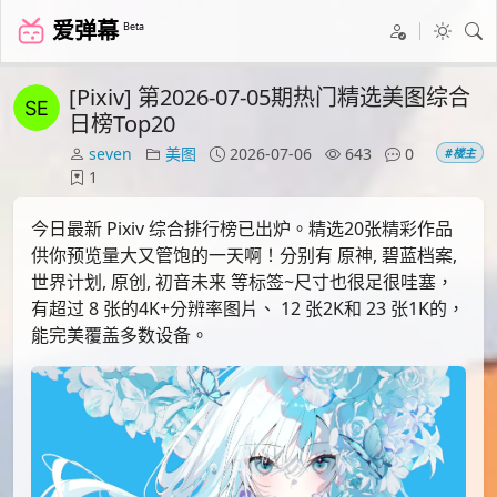
爱弹幕
Beta
[Pixiv] 第2026-07-05期热门精选美图综合
日榜Top20
seven
美图
2026-07-06
643
0
#楼主
1
今日最新 Pixiv 综合排行榜已出炉。精选20张精彩作品
供你预览量大又管饱的一天啊！分别有 原神, 碧蓝档案,
世界计划, 原创, 初音未来 等标签~尺寸也很足很哇塞，
有超过 8 张的4K+分辨率图片、 12 张2K和 23 张1K的，
能完美覆盖多数设备。