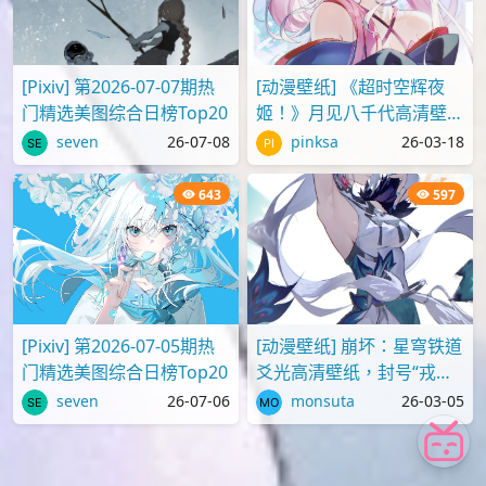
2,160
1,131
[P站画师][ID:107095809]
[动漫壁纸] 红眼睛的天童爱
@小小依帆Zzzz插画美图作
丽丝叫柯伊，《蔚蓝档案》
品推荐
壁纸图片分享
blueau
26-04-23
blueau
26-02-20
779
707
[Pixiv] 第2026-07-07期热
[动漫壁纸] 《超时空辉夜
门精选美图综合日榜Top20
姬！》月见八千代高清壁纸