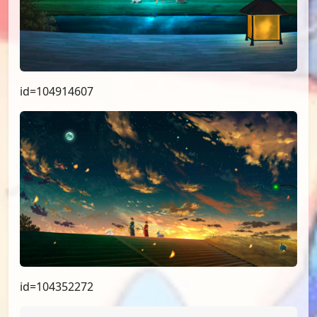
id=104914607
id=104352272