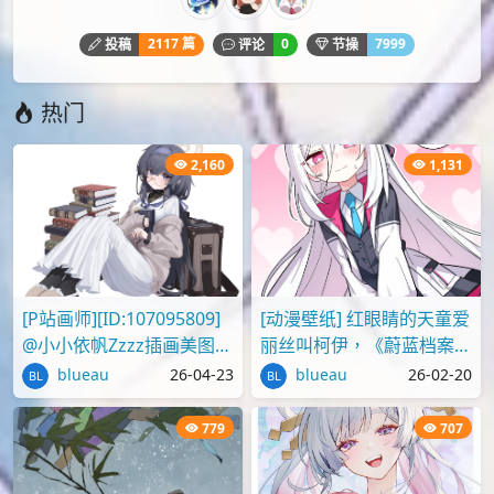
https://idanmu.net/026853/
以上内容仅为投稿者个人意见，仅供参考，如有违规或侵权
请点击上面报告按钮提交反馈。
评论
您必须
登录
才能评论！
Lv.4
pinksa
2117 篇
0
7999
投稿
评论
节操
热门