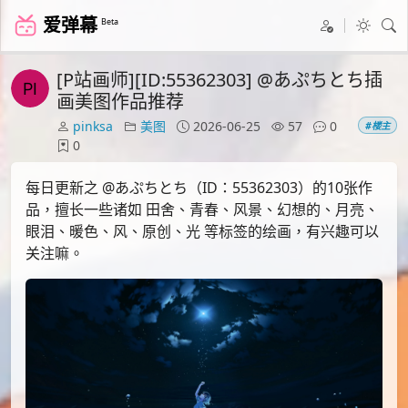
爱弹幕
Beta
[P站画师][ID:55362303] @あぷちとち插
画美图作品推荐
pinksa
美图
2026-06-25
57
0
#楼主
0
每日更新之 @あぷちとち（ID：55362303）的10张作
品，擅长一些诸如 田舍、青春、风景、幻想的、月亮、
眼泪、暖色、风、原创、光 等标签的绘画，有兴趣可以
关注嘛。