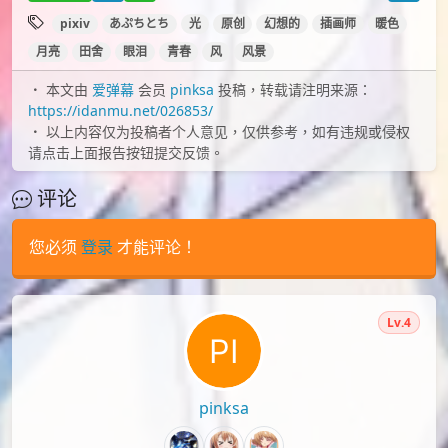
id=103365952
下载
pixiv
あぷちとち
光
原创
幻想的
插画师
暖色
月亮
田舍
眼泪
青春
风
风景
本文由
爱弹幕
会员
pinksa
投稿，转载请注明来源：