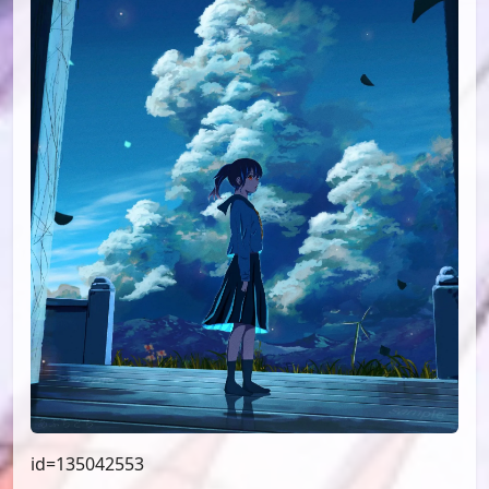
id=135042553