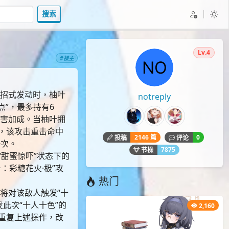
搜索
Lv.4
#楼主
。招式发动时，柚叶
notreply
点”，最多持有6
伤害加成。当柚叶拥
”，该攻击重击命中
2146 篇
0
投稿
评论
一次。
7875
节操
“甜蜜惊吓”状态下的
：彩糖花火·极”攻
热门
将对该敌人触发“十
此次“十人十色”的
2,160
次重复上述操作，改