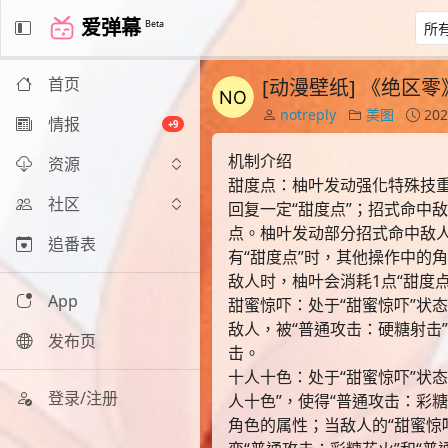
爱弹幕
Beta
首页
[动漫壁纸] 《绝区
notreply
美图
202
情报
+9
机制介绍
资源
甜度点：柚叶发动强化特殊技重
社区
回复一定“甜度点”；招式命中敌
点。柚叶发动部分招式命中敌人
追番表
有“甜度点”时，其他操作中的
敌人时，柚叶会消耗1点“甜度点
App
甜蜜惊吓：处于“甜蜜惊吓”状
敌人，被“普通攻击：硬糖射击”
发布页
击。
十人十色：处于“甜蜜惊吓”状
登录/注册
人十色”，使得“普通攻击：彩糖
角色的属性；当敌人的“甜蜜惊