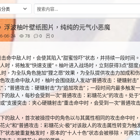
零》浮波柚叶壁纸图片，纯纯的元气小恶魔
6-06-24
78
0
0
击命中敌人时，会使其陷入“甜蜜惊吓”状态，并持续一段时间
人时，将触发“快速支援”。柚叶进入战场时，立刻获得3点“甜度
时，为全队角色施加“狸之愿”效果，为全队提供攻击力加成和
角色攻击命中敌人时，柚叶会围绕敌人发动“普通攻击：硬糖射击
”；“普通攻击：硬糖射击”为“追加攻击”；一段时间内最多触发
态下的敌人，每秒会受到一次“普通攻击：彩糖花火”的攻击。处于
或“支援突击：夹心硬糖射击”重击命中时，会受到一次“普通攻击
态下的敌人，首次被操控中的角色以与其属性相同的攻击命中时，
花火”和“普通攻击：彩糖花火·极”对该敌人的攻击属性转变为触发
吓”状态被重复触发时，原本的“十人十色”状态会被移除，可再