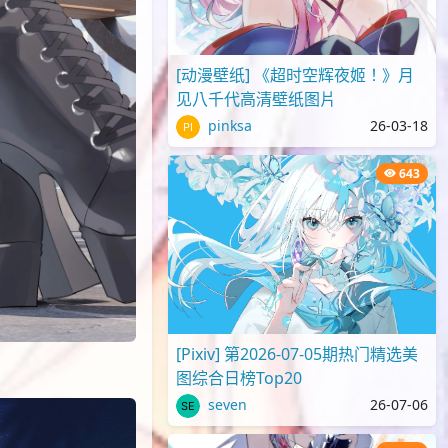
[动漫壁纸] 《超时空辉夜姬！》月
见八千代高清壁纸图片
pinksa
26-03-18
643
[Pixiv] 第2026-07-05期热门精选美
图综合日榜Top20
seven
26-07-06