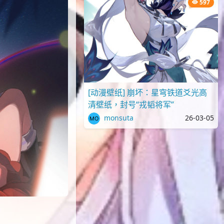
597
[动漫壁纸] 崩坏：星穹铁道爻光高
清壁纸，封号“戎韬将军”
monsuta
26-03-05