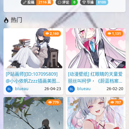
下载
Lilith
pixiv
P站画师
制服
原创
女孩
纯真之人innocent
本文由
爱弹幕
会员
seven
投稿，转载请注明来源：
https://idanmu.net/026717/
以上内容仅为投稿者个人意见，仅供参考，如有违规或侵权
请点击上面报告按钮提交反馈。
评论
您必须
登录
才能评论！
Lv.4
seven