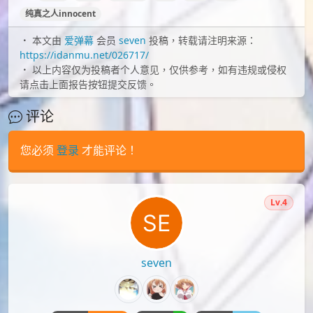
id=135097739
id=133952290