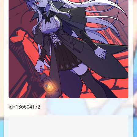
id=138656421