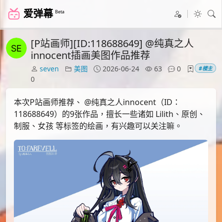
爱弹幕
Beta
[P站画师][ID:118688649] @纯真之人
innocent插画美图作品推荐
seven
美图
2026-06-24
63
0
#楼主
0
本次P站画师推荐、 @纯真之人innocent（ID：
118688649）的9张作品，擅长一些诸如 Lilith、原创、
制服、女孩 等标签的绘画，有兴趣可以关注嘛。