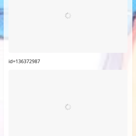
id=136604172
id=136372987