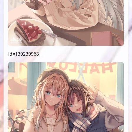
id=139239968