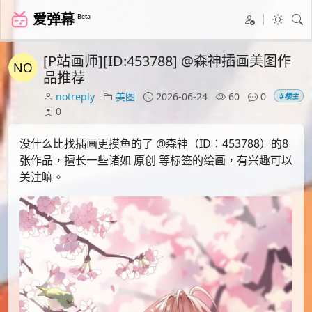
爱弹幕
Beta
[P站画师][ID:453788] @森神插画美图作
品推荐
notreply
美图
2026-06-24
60
0
#楼主
0
没什么比找插画更摸鱼的了 @森神（ID：453788）的8
张作品，擅长一些诸如 原创 等标签的绘画，有兴趣可以
关注嘛。