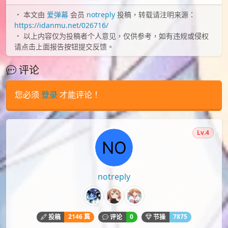
id=124929260