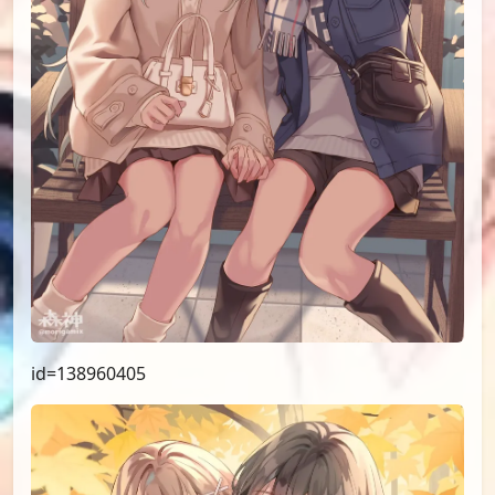
id=138960405