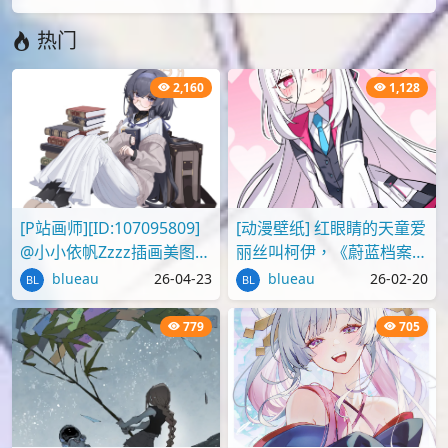
id=124301561
下载
pixiv
P站画师
原创
森神
本文由
爱弹幕
会员
notreply
投稿，转载请注明来源：
https://idanmu.net/026716/
以上内容仅为投稿者个人意见，仅供参考，如有违规或侵权
请点击上面报告按钮提交反馈。
评论
您必须
登录
才能评论！