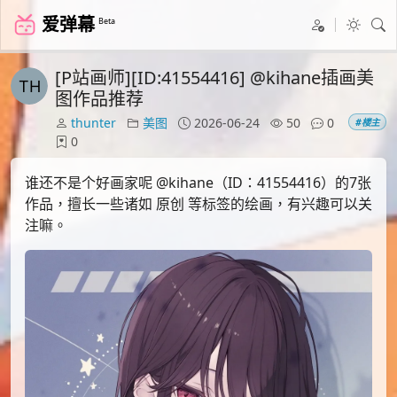
爱弹幕
Beta
[P站画师][ID:41554416] @kihane插画美
图作品推荐
thunter
美图
2026-06-24
50
0
#楼主
0
谁还不是个好画家呢 @kihane（ID：41554416）的7张
作品，擅长一些诸如 原创 等标签的绘画，有兴趣可以关
注嘛。