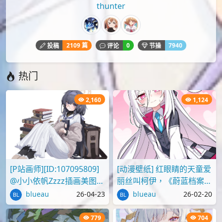
请点击上面报告按钮提交反馈。
评论
您必须
登录
才能评论！
Lv.4
thunter
2109 篇
0
7940
投稿
评论
节操
热门
2,160
1,124