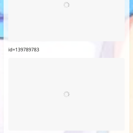
id=142694705
id=139789783