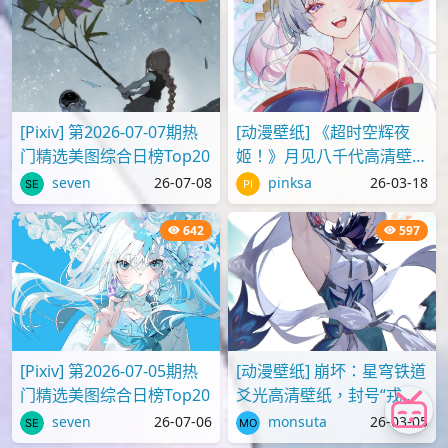
[P站画师][ID:107095809]
[动漫壁纸] 红眼睛的天童爱
@小小依帆Zzzz插画美图作
丽丝叫柯伊，《蔚蓝档案》
品推荐
壁纸图片分享
blueau
26-04-23
blueau
26-02-20
779
704
[Pixiv] 第2026-07-07期热
[动漫壁纸] 《超时空辉夜
门精选美图综合日榜Top20
姬！》月见八千代高清壁纸
图片
seven
26-07-08
pinksa
26-03-18