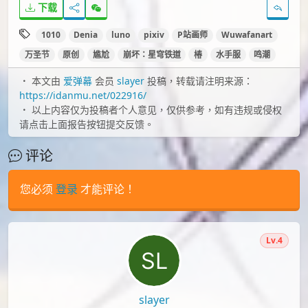
id=131817453