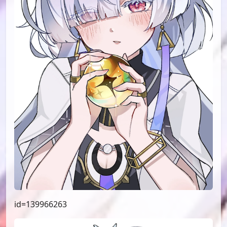
id=139966263