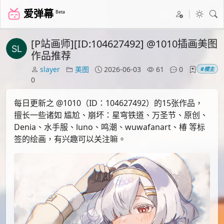
爱弹幕
Beta
[P站画师][ID:104627492] @1010插画美图
作品推荐
slayer
美图
2026-06-03
61
0
#楼主
0
每日更新之 @1010（ID：104627492）的15张作品，
擅长一些诸如 尴尬、崩坏：星穹铁道、万圣节、原创、
Denia、水手服、luno、鸣潮、wuwafanart、椿 等标
签的绘画，有兴趣可以关注嘛。