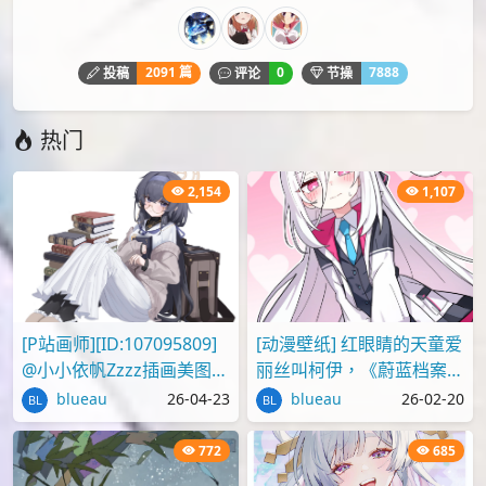
id=131817217
id=131817075
下载
1010
Denia
luno
pixiv
P站画师
Wuwafanart
万圣节
原创
尴尬
崩坏：星穹铁道
椿
水手服
鸣潮