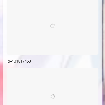
id=133299655
id=132846307