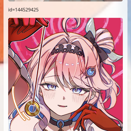
id=144529425