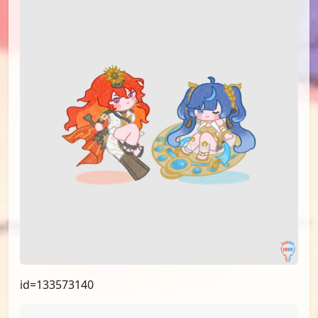
id=136927818