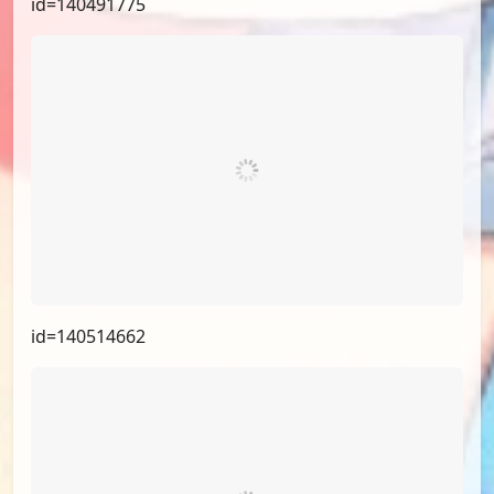
id=140491775
id=140514662