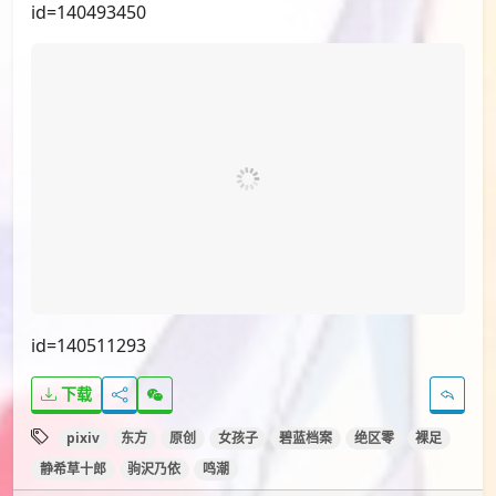
id=140493450
id=140511293
下载
pixiv
东方
原创
女孩子
碧蓝档案
绝区零
裸足
静希草十郎
驹沢乃依
鸣潮