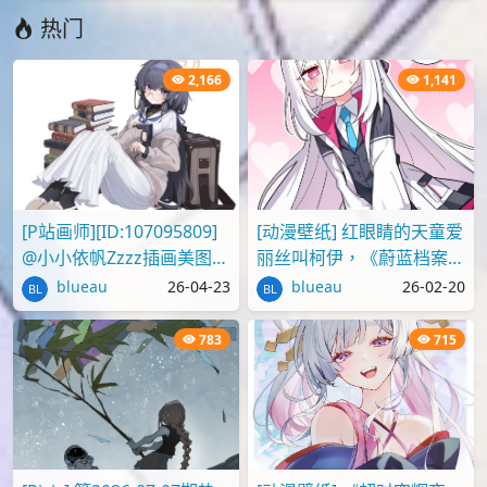
热门
2,166
1,141
[P站画师][ID:107095809]
[动漫壁纸] 红眼睛的天童爱
@小小依帆Zzzz插画美图作
丽丝叫柯伊，《蔚蓝档案》
品推荐
壁纸图片分享
blueau
26-04-23
blueau
26-02-20
783
715