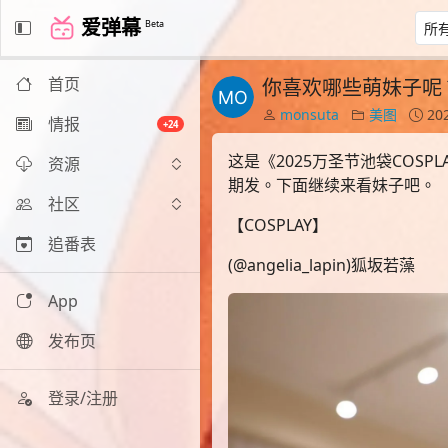
爱弹幕
Beta
首页
你喜欢哪些萌妹子呢？
monsuta
美图
202
情报
+24
这是《2025万圣节池袋COS
资源
期发。下面继续来看妹子吧。
社区
【COSPLAY】
追番表
(@angelia_lapin)狐坂若藻
App
发布页
登录/注册