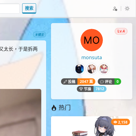
搜索
Lv.4
#楼主
章又太长，于是拆两
monsuta
2047 篇
0
投稿
评论
7812
节操
热门
2,158