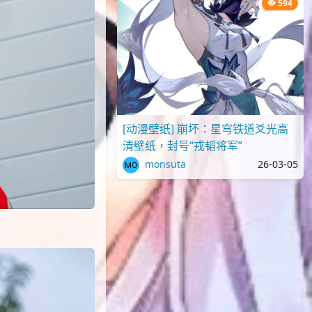
594
[动漫壁纸] 崩坏：星穹铁道爻光高
清壁纸，封号“戎韬将军”
monsuta
26-03-05