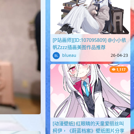
[P站画师][ID:107095809] @小小依
帆Zzzz插画美图作品推荐
blueau
26-04-23
1,117
[动漫壁纸] 红眼睛的天童爱丽丝叫
柯伊，《蔚蓝档案》壁纸图片分享