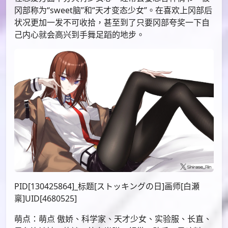
PID[100747116]_标题[STEINS;GATE]画师[白瀬
稟]UID[4680525]
表面上是冷静而且过分地坚持理论的性格，实际上是个
好奇心旺盛喜欢做实验的女孩。研究时不近人情与高傲
的态度使得她的朋友很少，只有在亲密的朋友间才会露
出真正的姿态。
在恋爱方面十分具有少女心，经常会妄想各种情节，被
冈部称为“sweet脑”和“天才变态少女”。在喜欢上冈部后
状况更加一发不可收拾，甚至到了只要冈部夸奖一下自
己内心就会高兴到手舞足蹈的地步。