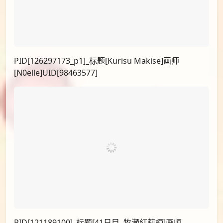
PID[129477621]_标题[DAY28 牧瀬紅莉栖]画师
[wako]UID[17716088]