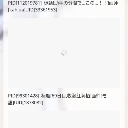
PID[104089831]_标题[助手]画师[シレネ]UID[4609913]