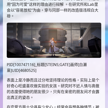
PID[133075149]_标题[クリスティーナお誕生日おめで
とおおおおおおおおおおおおおお！！]画师[シュ
ウ]UID[19279999]
她是一名外表清秀的美少女，留着一头红棕色长发，蓝
瞳。平时穿着按照自己的风格所改造的曾经短暂留学过
的菖蒲院女子学院制服，纤细的双腿穿着黑色的长筒
袜，外套里面穿白衬衫，长长的美腿在黑色连裤袜凸显
下更显魅力。虽然严格来说已经不是高中生了，不过常
用“因为可爱”这样的理由进行辩解 。在研究所和Lab里
会以“容易放松”为由，穿与冈部一样的改造版违规白大
褂。