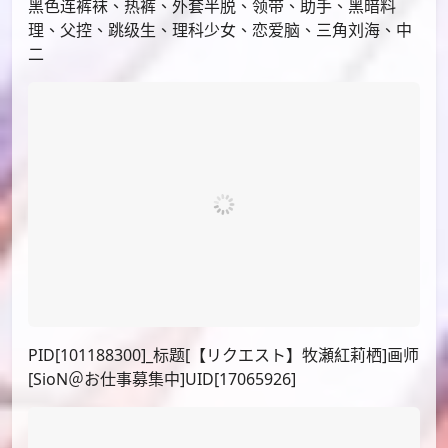
PID[130425864]_标题[ストッキングの日]画师[白瀬
稟]UID[4680525]
萌点：萌点 傲娇、科学家、天才少女、实验服、长直、
黑色连裤袜、热裤、外套半脱、领带、助手、黑暗料
理、父控、跳级生、理科少女、恋爱脑、三角刘海、中
二