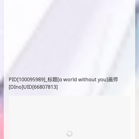
PID[123360298]_标题[紅莉栖]画师[爽々]UID[189732]
PID[123373178]_标题[牧瀬紅莉栖]画师[たくぼん@お
仕事募集中]UID[23030728]