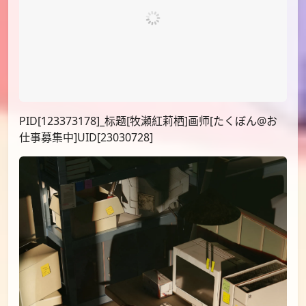
PID[107676120]_标题[メイド紅莉栖]画师[びま
る]UID[43099986]