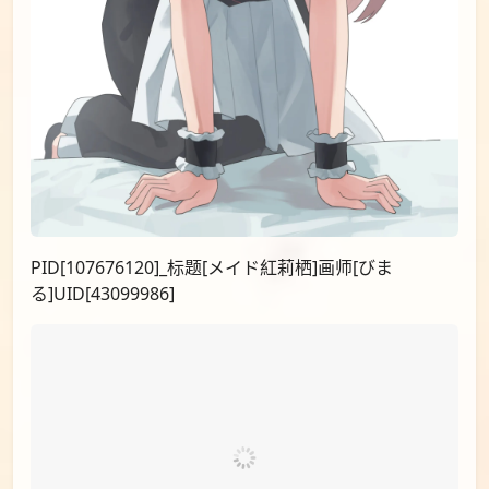
PID[125098188]_标题[牧瀬紅莉栖]画师[ぎるぎ
る]UID[1802868]