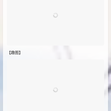
PID[82692891]_标题[牧瀬紅莉栖]画师
[34]UID[7950680]