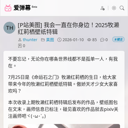
爱弹幕
Beta
[P站美图] 我会一直在你身边！2025牧濑
红莉栖壁纸特辑
thunter
美图
2026-01-10
85
0
#楼主
0
不要忘记，无论你在哪条世界线都不是孤单一人，有我
在。
7月25日是《命运石之门》牧濑红莉栖的生日，给大家
带来今年的牧濑红莉栖壁纸特辑。傲娇天才少女大家喜
欢吗？
本次收录上期牧濑红莉栖特辑后发布的作品，壁纸图包
在文末，画师信息已标注，碰见喜欢的作品就去pixiv关
注画师吧ヾ(･ω･`｡)