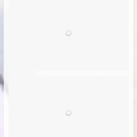
PID[93208013]_标题[くりすてぃーな]画师
[yk]UID[43531291]