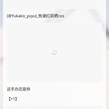
PID[100159729]_标题[(＊ ￣︿￣)]画师
[DIno]UID[66807813]