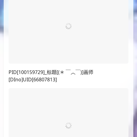
PID[121189100]_标题[41日目, 牧瀬紅莉栖]画师
[silvertsuki]UID[65904961]