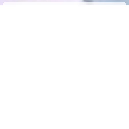
PID[100095989]_标题[α world without you]画师
[DIno]UID[66807813]