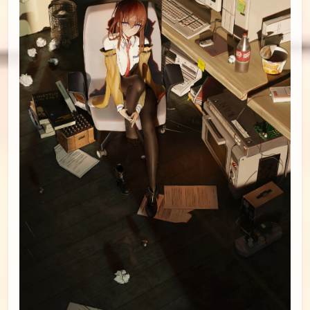
PID[126297173_p1]_标题[Kurisu Makise]画师
[N0elle]UID[98463577]