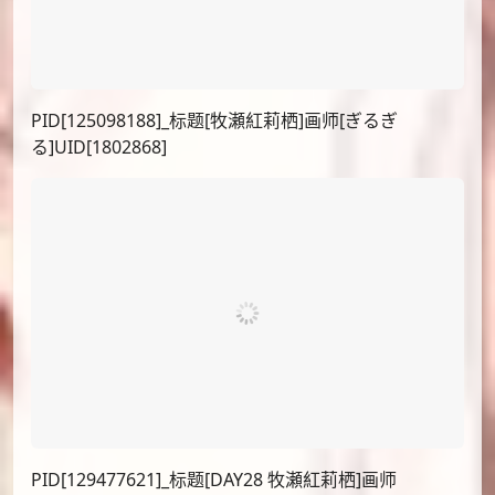
PID[101188300]_标题[【リクエスト】牧瀬紅莉栖]画师
[SioN＠お仕事募集中]UID[17065926]
PID[131773893]_标题[kurisutina]画师