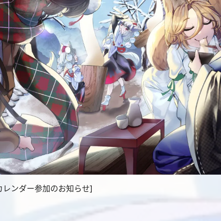
友の会カレンダー参加のお知らせ]