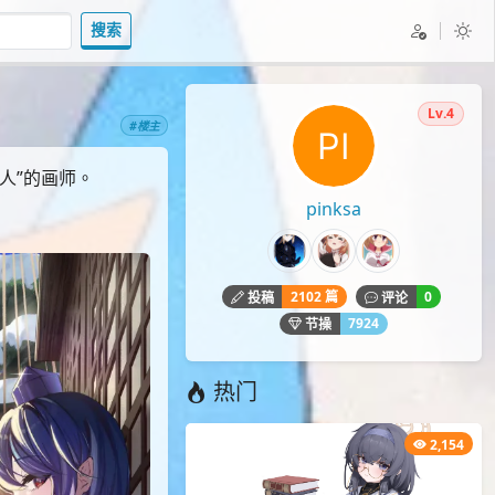
搜索
Lv.4
#楼主
人”的画师。
pinksa
2102 篇
0
投稿
评论
7924
节操
热门
2,154