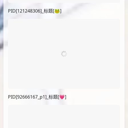
PID[109044519_p24]_标题[東方過去絵まとめ]
PID[109780137_p1]_标题[雛ちゃん！]