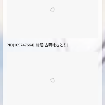
PID[86116165]_标题[黒タイツさとり様]