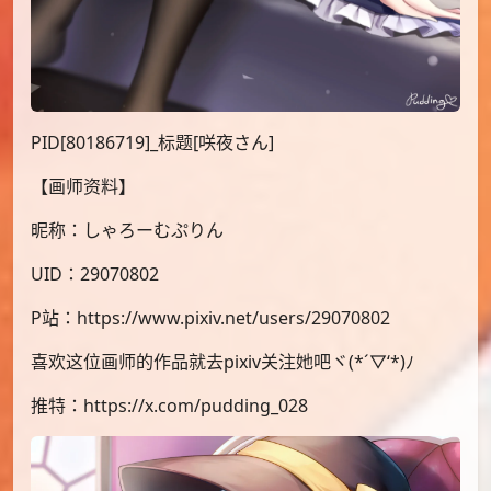
PID[80186719]_标题[咲夜さん]
【画师资料】
昵称：しゃろーむぷりん
UID：29070802
P站：https://www.pixiv.net/users/29070802
喜欢这位画师的作品就去pixiv关注她吧ヾ(*´▽‘*)ﾉ
推特：https://x.com/pudding_028