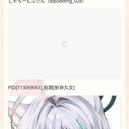
しゃろーむぷりん（@pudding_028）
PID[113059051]_标题[射命丸文]