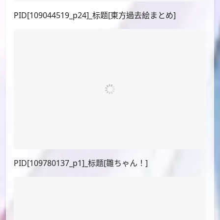
しゃろーむぷりん（@pudding_028）