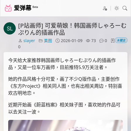
爱弹幕
Beta
[P站画师] 可爱萌娘！韩国画师しゃろーむ
ぷりん的插画作品
slayer
美图
2026-01-09
73
0
#楼主
0
今天给大家推荐韩国画师しゃろーむぷりん的插画作
品，又是一位车万画师，目前推特5.9万关注者。
她的作品风格十分可爱，画了不少Q版作品，主要创作
《东方Project》相关同人图，也有出相关周边，特别喜
欢古明地恋。
近期开始画《蔚蓝档案》相关妹子图，喜欢她的作品可
以去关注一波。