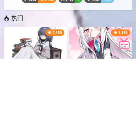
PID[93901613]_标题[古明地こいし]
PID[95884433]_标题[愛される輝夜さん]