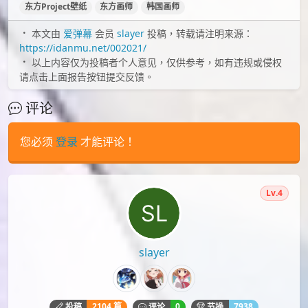
PID[109747664]_标题[古明地さとり]