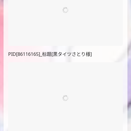
PID[122265579]_标题[咲夜さん]