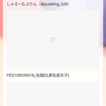
しゃろーむぷりん（@pudding_028）
PID[108939074]_标题[比那名居天子]