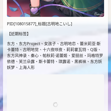
PID[108015877]_标题[古明地こいし]
【近期标签】
东方、东方Project、女孩子、古明地恋、蕾米莉亚·斯
卡蕾特、古明地觉、十六夜咲夜、莉莉霍瓦特、Q版、
东方风神录、秦心、帕秋莉·诺蕾姬、爱丽丝・玛格特罗
依德、芙兰朵露・斯卡蕾特、琪露诺、黑裤袜、东方妖
妖梦、上海人形