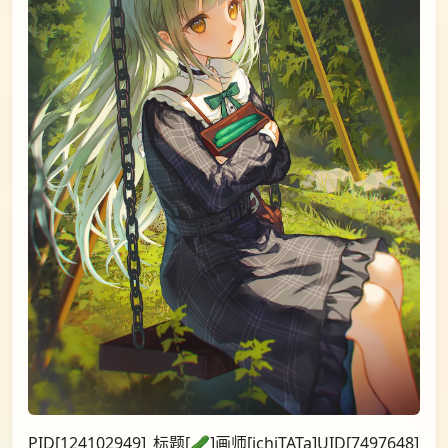
PID[124102949]_标题[🥒]画师[ichiTATa]UID[7497648]