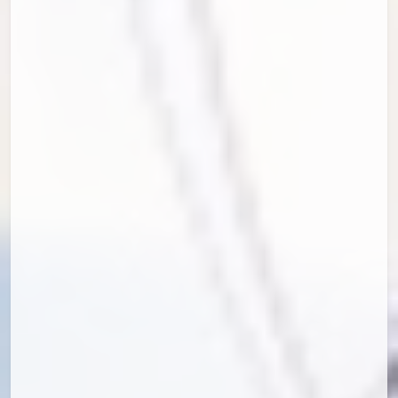
PID[111634040]_标题[睦ちゃん]画师[ノシムリ
ン]UID[30085451]