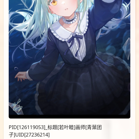
PID[126119053]_标题[若叶睦]画师[青葉团
子]UID[27236214]