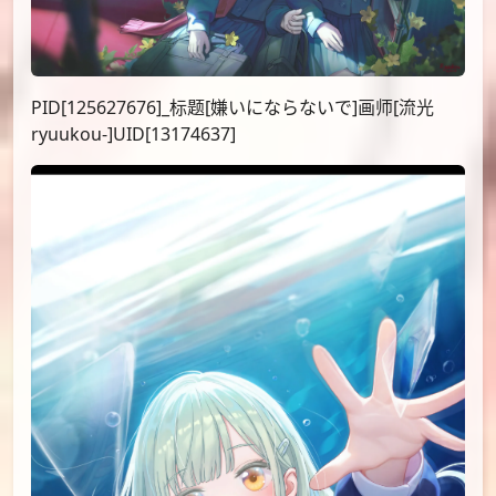
PID[125627676]_标题[嫌いにならないで]画师[流光
ryuukou-]UID[13174637]