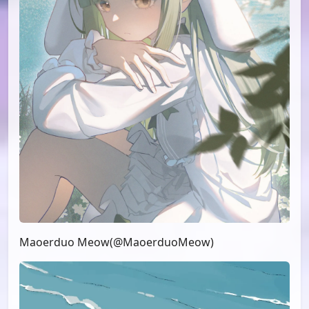
Maoerduo Meow(@MaoerduoMeow)