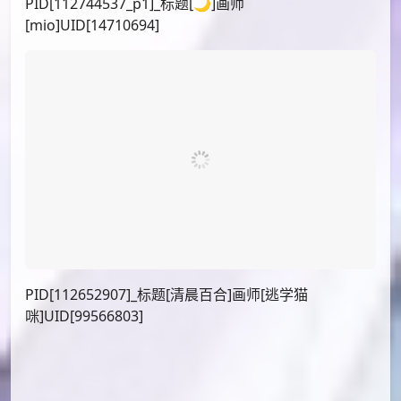
PID[112744537_p1]_标题[🌙]画师
[mio]UID[14710694]