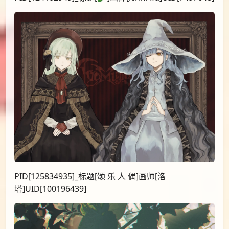
PID[125834935]_标题[颂 乐 人 偶]画师[洛
塔]UID[100196439]