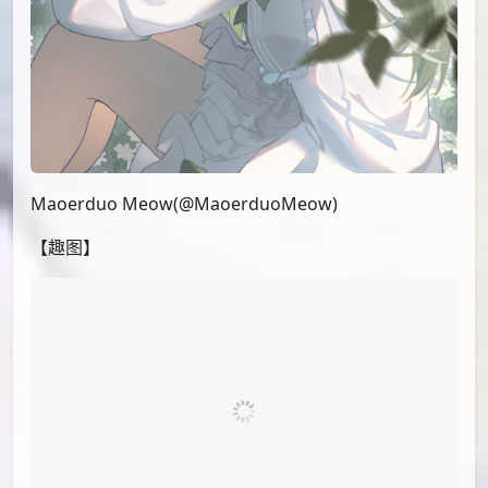
杏仁豆腐(@FuzeL7L)