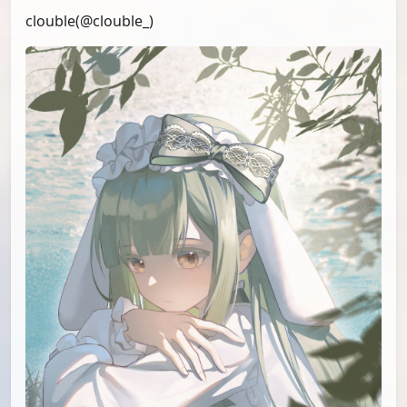
PID[111441199_p1]_标题[そよむつ]画师
[Ankoou]UID[35501929]