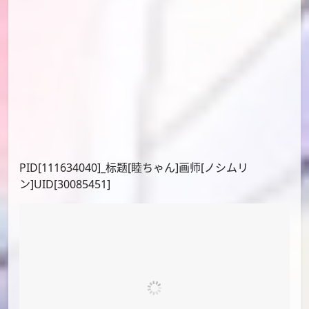
PID[112652907]_标题[清晨百合]画师[逃学猫
咪]UID[99566803]