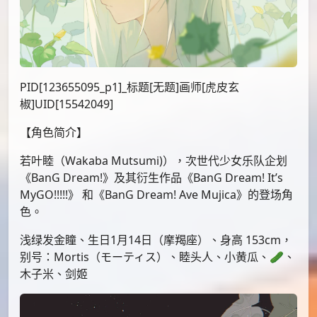
PID[123655095_p1]_标题[无题]画师[虎皮玄
椒]UID[15542049]
【角色简介】
若叶睦（Wakaba Mutsumi)），次世代少女乐队企划
《BanG Dream!》及其衍生作品《BanG Dream! It’s
MyGO!!!!!》 和《BanG Dream! Ave Mujica》的登场角
色。
浅绿发金瞳、生日1月14日（摩羯座）、身高 153cm，
别号：Mortis（モーティス）、睦头人、小黄瓜、🥒、
木子米、剑姬