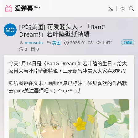
爱弹幕
Beta
[P站美图] 可爱睦头人，「BanG
Dream!」若叶睦壁纸特辑
monsuta
美图
2026-01-08
1,471
#楼主
0
0
今天1月14日是《BanG Dream!》若叶睦的生日，给大
家带来若叶睦壁纸特辑，三无弱气冰美人大家喜欢吗？
壁纸图包在文末，画师信息已标注，碰见喜欢的作品就
去pixiv关注画师吧ヽ(=^･ω･^=)丿