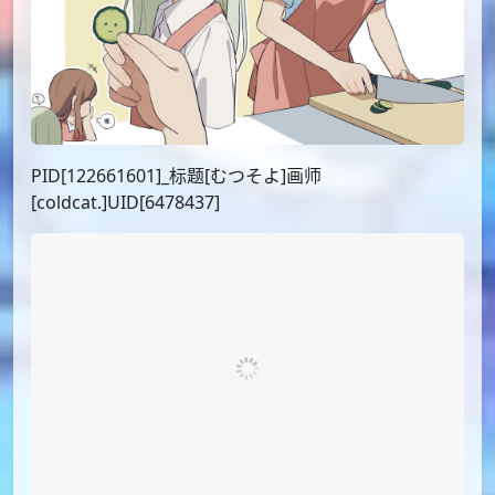
PID[122661601]_标题[むつそよ]画师
[coldcat.]UID[6478437]