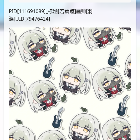
PID[111691089]_标题[若葉睦]画师[羽
涟]UID[79476424]