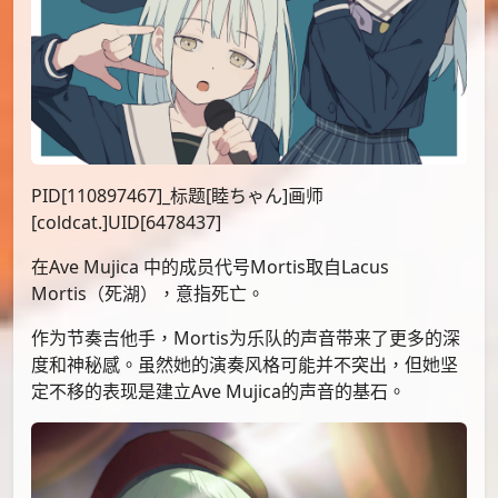
PID[110897467]_标题[睦ちゃん]画师
[coldcat.]UID[6478437]
在Ave Mujica 中的成员代号Mortis取自Lacus
Mortis（死湖），意指死亡。
作为节奏吉他手，Mortis为乐队的声音带来了更多的深
度和神秘感。虽然她的演奏风格可能并不突出，但她坚
定不移的表现是建立Ave Mujica的声音的基石。