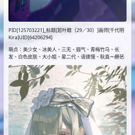
PID[125703221]_标题[若叶睦（29／30）]画师[千代明
Kira]UID[64206294]
萌点：美少女、冰美人、三无、弱气、青梅竹马、长
发、白色皮肤、大小姐、星二代、语速慢、耿直
、颜艺