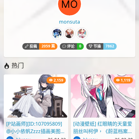
PID[127255449]_标题[コユキ]
下载
P站
P站画师
Sijimiso
日本画
本文由
爱弹幕
会员
monsuta
投稿，转载请注明来源：
https://idanmu.net/002010/
以上内容仅为投稿者个人意见，仅供参考，如有违规或侵权
请点击上面报告按钮提交反馈。