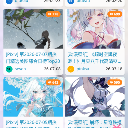
评论
您必须
登录
才能评论！
Lv.4
monsuta
2059 篇
0
7862
投稿
评论
节操
热门
2,159
1,119