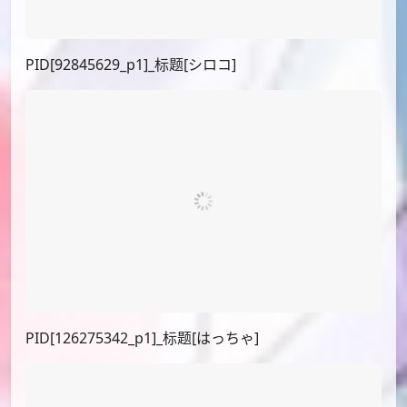
PID[66262966_p1]_标题[アビーちゃん]
PID[88881921]_标题[無敵のテイオー様]