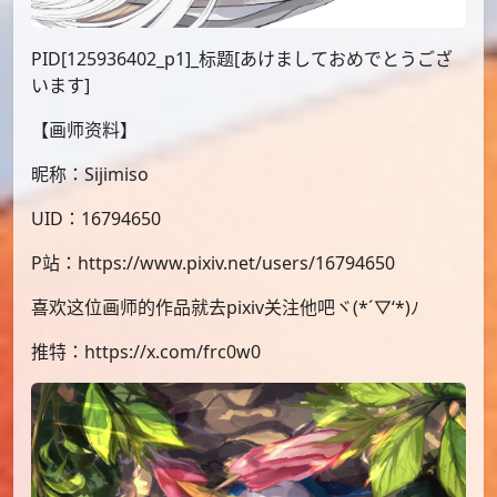
PID[125936402_p1]_标题[あけましておめでとうござ
います]
【画师资料】
昵称：Sijimiso
UID：16794650
P站：https://www.pixiv.net/users/16794650
喜欢这位画师的作品就去pixiv关注他吧ヾ(*´▽‘*)ﾉ
推特：https://x.com/frc0w0