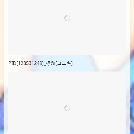
PID[95747326]_标题[アビドス体操着]