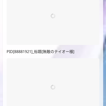
PID[78489286]_标题[クリスマスアビ]