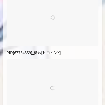
PID[92845629_p1]_标题[シロコ]