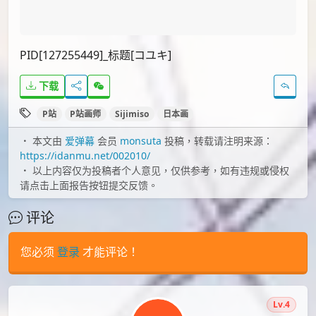
PID[126275342_p1]_标题[はっちゃ]
PID[67754359]_标题[ヒロインX]