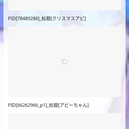
PID[128531249]_标题[コユキ]