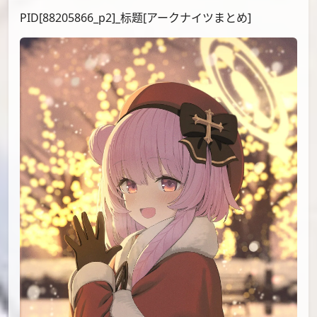
（@waaasabi610）