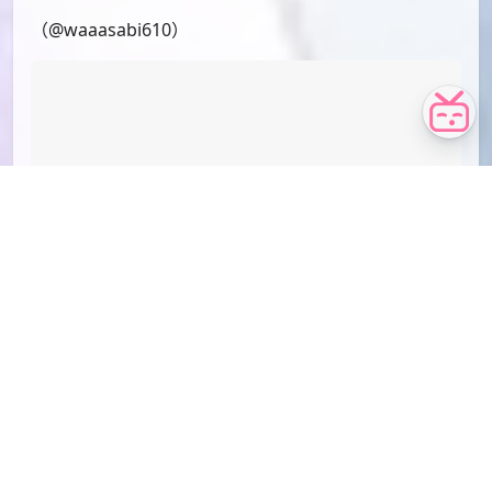
PID[88205866_p2]_标题[アークナイツまとめ]