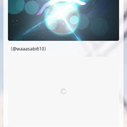
PID[88205866_p1]_标题[アークナイツまとめ]