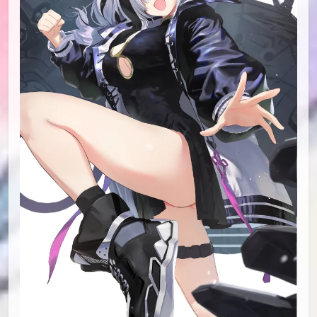
PID[88205866]_标题[アークナイツまとめ]