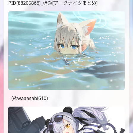
（@waaasabi610）