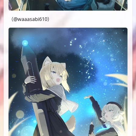
（@waaasabi610）