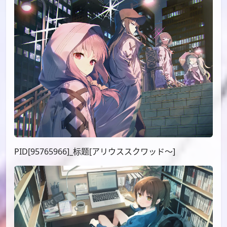
PID[95765966]_标题[アリウススクワッド～]