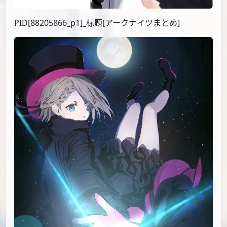
（@waaasabi610）