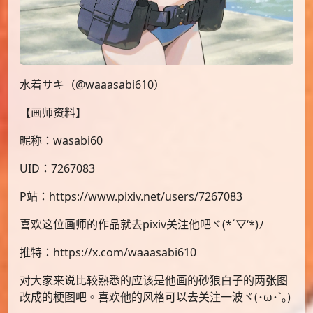
水着サキ（@waaasabi610）
【画师资料】
昵称：wasabi60
UID：7267083
P站：https://www.pixiv.net/users/7267083
喜欢这位画师的作品就去pixiv关注他吧ヾ(*´▽‘*)ﾉ
推特：https://x.com/waaasabi610
对大家来说比较熟悉的应该是他画的砂狼白子的两张图
改成的梗图吧。喜欢他的风格可以去关注一波ヾ(･ω･`｡)