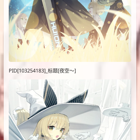
PID[103254183]_标题[夜空～]