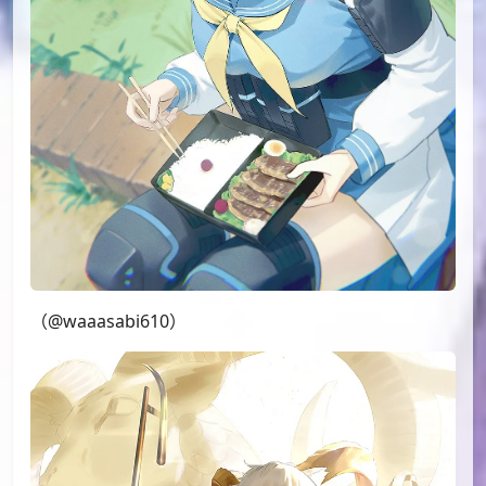
PID[77135175]_标题[落書き]