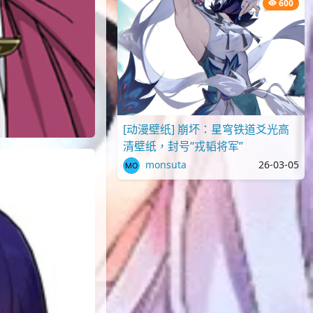
600
[动漫壁纸] 崩坏：星穹铁道爻光高
清壁纸，封号“戎韬将军”
monsuta
26-03-05