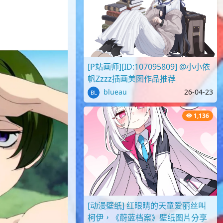
[P站画师][ID:107095809] @小小依
帆Zzzz插画美图作品推荐
blueau
26-04-23
1,136
[动漫壁纸] 红眼睛的天童爱丽丝叫
柯伊，《蔚蓝档案》壁纸图片分享