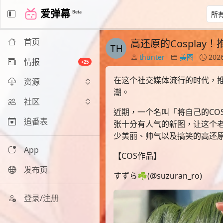
爱弹幕
Beta
首页
高还原的Cosplay
thunter
美图
2026
情报
+25
在这个社交媒体流行的时代，推
资源
潮。
社区
近期，一个名叫「将自己的COS
追番表
张十分有人气的新图，让这个老
少美丽、帅气以及搞笑的高还原
App
【COS作品】
发布页
すずら☘️(@suzuran_ro)
登录/注册