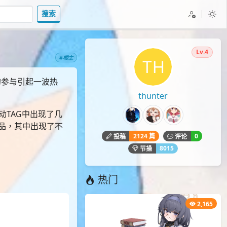
搜索
Lv.4
#楼主
的参与引起一波热
thunter
动TAG中出现了几
作品，其中出现了不
2124 篇
0
投稿
评论
8015
节操
热门
2,165