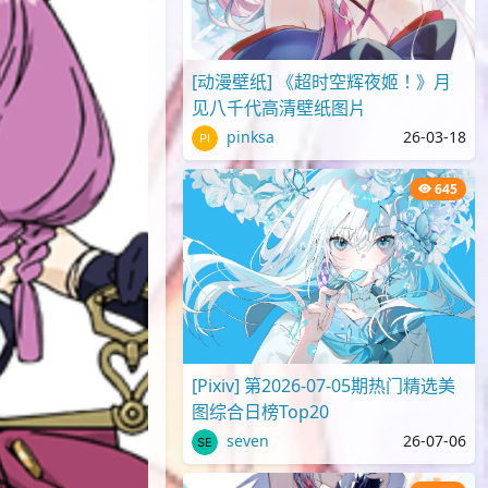
[动漫壁纸] 《超时空辉夜姬！》月
见八千代高清壁纸图片
pinksa
26-03-18
645
[Pixiv] 第2026-07-05期热门精选美
图综合日榜Top20
seven
26-07-06