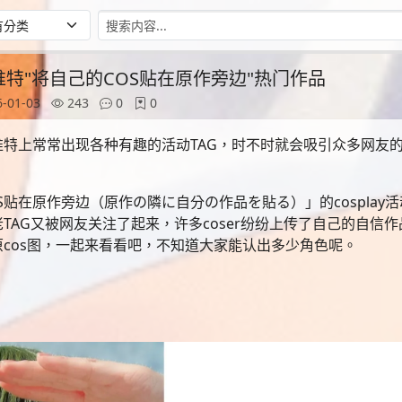
！推特"将自己的COS贴在原作旁边"热门作品
-01-03
243
0
0
特上常常出现各种有趣的活动TAG，时不时就会吸引众多网友
贴在原作旁边（原作の隣に自分の作品を貼る）」的cosplay活
TAG又被网友关注了起来，许多coser纷纷上传了自己的自信
cos图，一起来看看吧，不知道大家能认出多少角色呢。