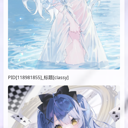
PID[118981855]_标题[classy]