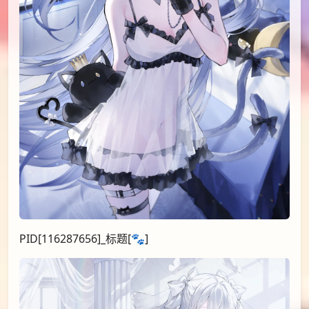
PID[116287656]_标题[🐾]