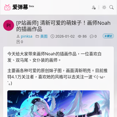
爱弹幕
Beta
[P站画师] 清新可爱的萌妹子！画师Noah
的插画作品
pinksa
美图
2026-01-02
86
0
#楼主
0
今天给大家带来画师Noah的插画作品，一位喜欢白
发、双马尾、女仆装的画师。
主要画各种可爱的原创妹子图，画面清新明亮。目前推
特4.1万关注者，喜欢她的风格可以去关注一波ヾ(･ω･
`｡)