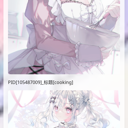
PID[105487009]_标题[cooking]