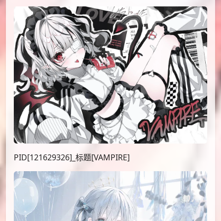
PID[121629326]_标题[VAMPIRE]