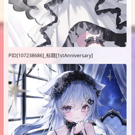
PID[107238686]_标题[1stAnniversary]