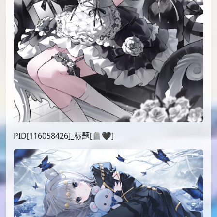
PID[116058426]_标题[🪦🖤]