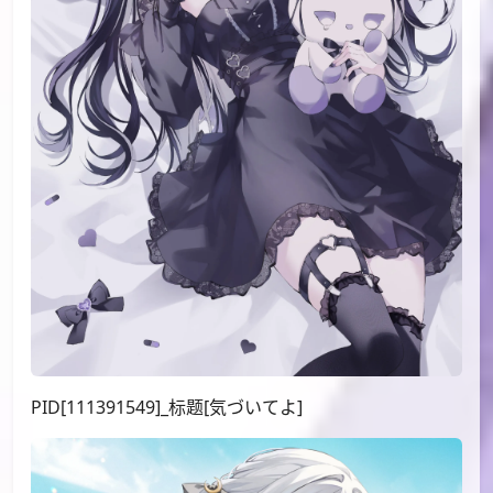
PID[111391549]_标题[気づいてよ]