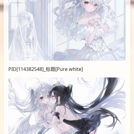
PID[114382548]_标题[Pure white]