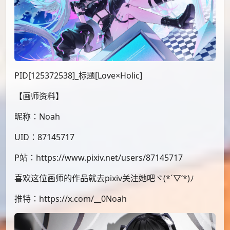
PID[125372538]_标题[Love×Holic]
【画师资料】
昵称：Noah
UID：87145717
P站：https://www.pixiv.net/users/87145717
喜欢这位画师的作品就去pixiv关注她吧ヾ(*´▽‘*)ﾉ
推特：https://x.com/__0Noah