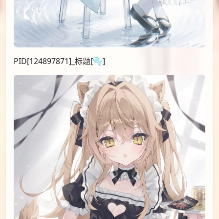
PID[124897871]_标题[🫧]