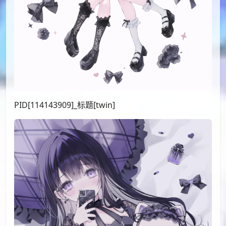
PID[114143909]_标题[twin]