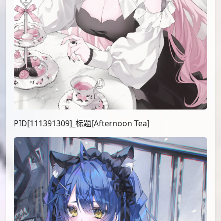
PID[111391309]_标题[Afternoon Tea]