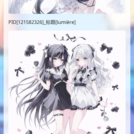
PID[121582326]_标题[lumière]