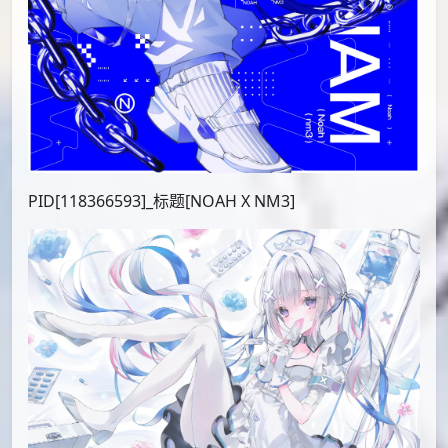
PID[118366593]_标题[NOAH X NM3]