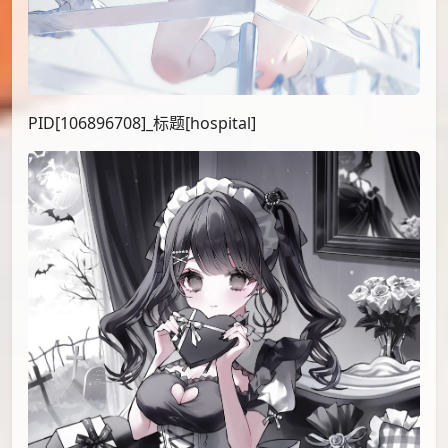
PID[106896708]_标题[hospital]