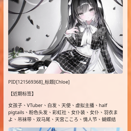
PID[121569368]_标题[Chloe]
【近期标签】
女孩子、VTuber、白发、天使、虚拟主播、half
pigtails、粉色头发、彩虹社、女仆装、女仆、羽衣ま
よ、吊袜带、双马尾、天宮こころ、情人节、蝴蝶结