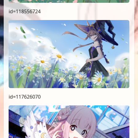
id=118556724
id=117626070