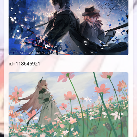
id=118646921