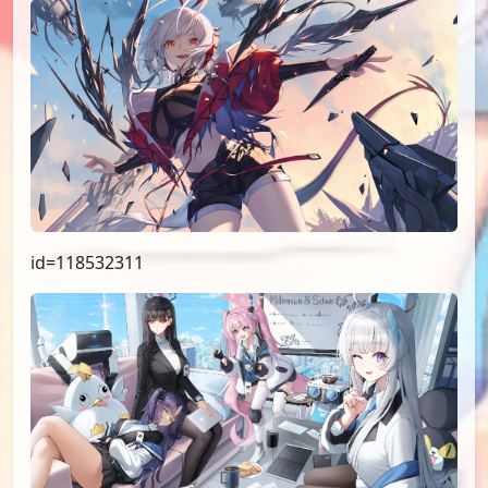
id=118532311