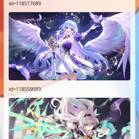
id=118577689
id=118559093