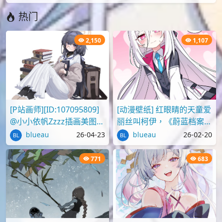
热门
2,150
1,107
[P站画师][ID:107095809]
[动漫壁纸] 红眼睛的天童爱
@小小依帆Zzzz插画美图作
丽丝叫柯伊，《蔚蓝档案》
品推荐
壁纸图片分享
blueau
26-04-23
blueau
26-02-20
771
683