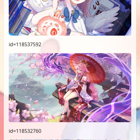
id=118537592
id=118532760