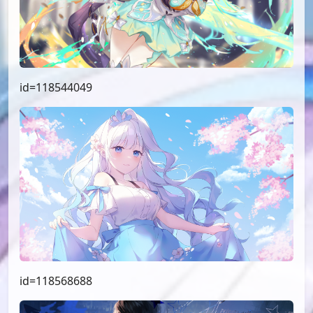
id=118544049
id=118568688