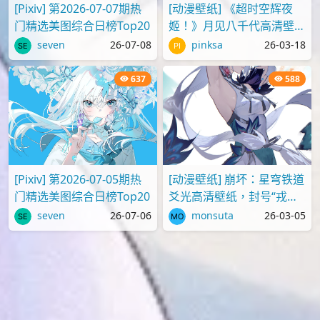
[Pixiv] 第2026-07-07期热
[动漫壁纸] 《超时空辉夜
门精选美图综合日榜Top20
姬！》月见八千代高清壁纸
图片
seven
26-07-08
pinksa
26-03-18
637
588
[Pixiv] 第2026-07-05期热
[动漫壁纸] 崩坏：星穹铁道
门精选美图综合日榜Top20
爻光高清壁纸，封号“戎韬
将军”
seven
26-07-06
monsuta
26-03-05