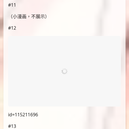
id=115214312
#11