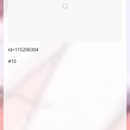
id=115204226
#09