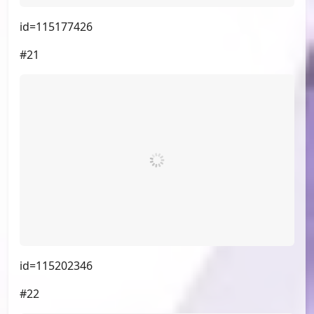
id=115216607
#19