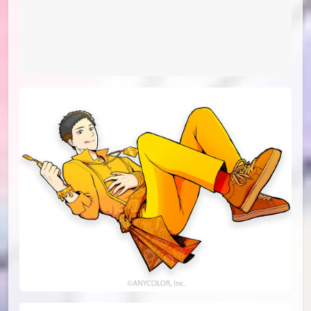
id=115177426
#21