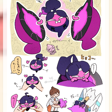
id=115194087
#16