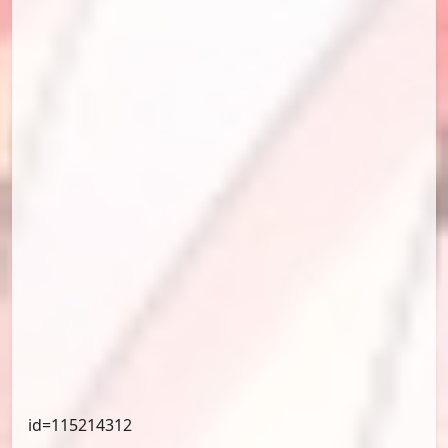
id=115206304
#10