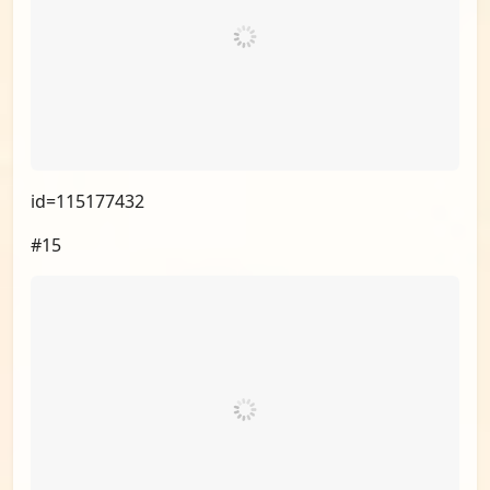
id=115206417
#14