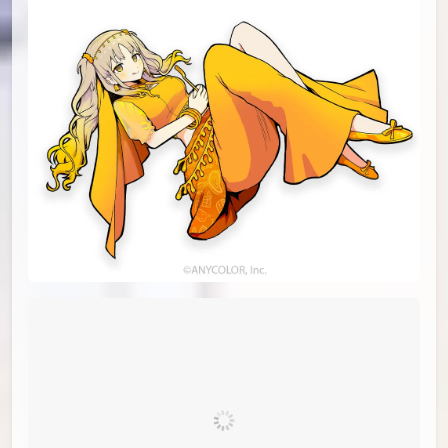
id=115202346
#22
id=115179975