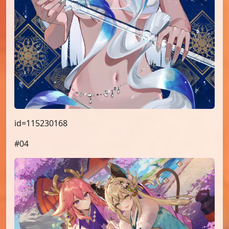
id=115230168
#04