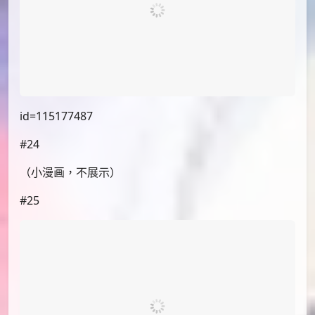
id=115177681
#20