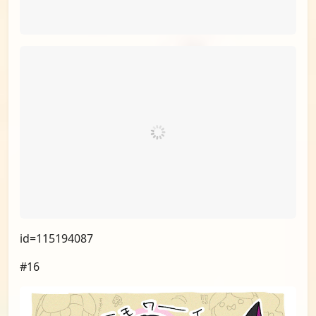
id=115177432
#15