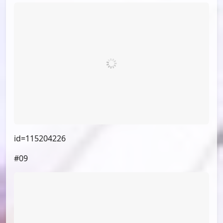
#07
id=115218989
#08