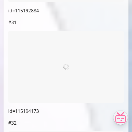
id=115207389
#26