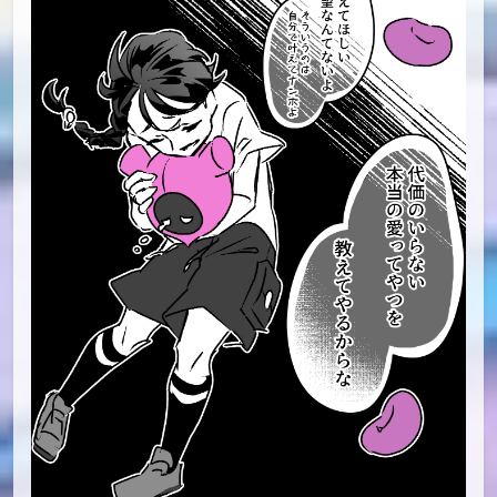
id=115204216
#06