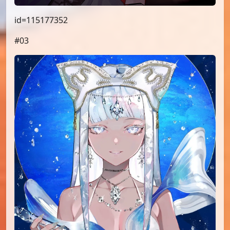
id=115177352
#03