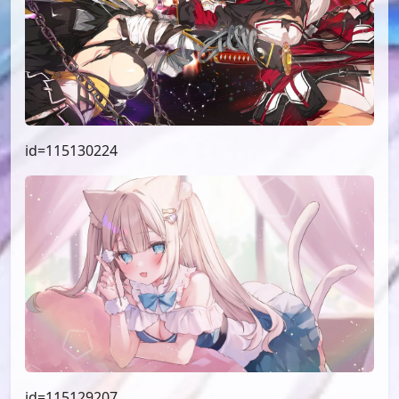
id=115130224
id=115129207