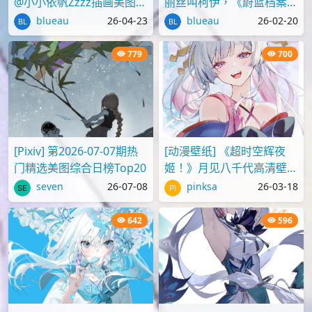
@小小依帆Zzzz插画美图作
丽丝叫柯伊，《蔚蓝档案》
品推荐
壁纸图片分享
blueau
26-04-23
blueau
26-02-20
779
700
[Pixiv] 第2026-07-07期热
[动漫壁纸] 《超时空辉夜
门精选美图综合日榜Top20
姬！》月见八千代高清壁纸
图片
seven
26-07-08
pinksa
26-03-18
642
596