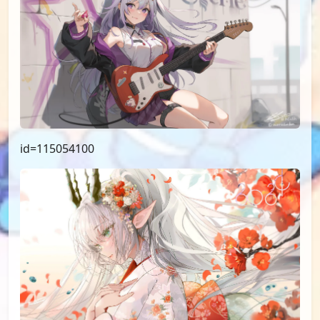
id=115054100