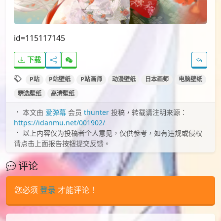
id=115117145
下载
P站
P站壁纸
P站画师
动漫壁纸
日本画师
电脑壁纸
精选壁纸
高清壁纸
本文由
爱弹幕
会员
thunter
投稿，转载请注明来源：
https://idanmu.net/001902/
以上内容仅为投稿者个人意见，仅供参考，如有违规或侵权
请点击上面报告按钮提交反馈。
评论
您必须
登录
才能评论！