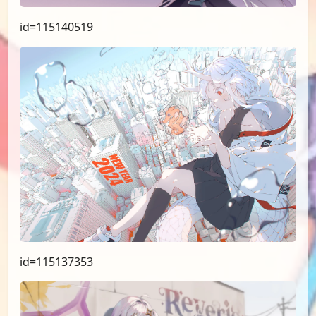
id=115140519
id=115137353