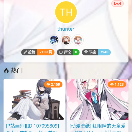
Lv.4
thunter
2109 篇
0
7940
投稿
评论
节操
热门
2,159
1,123
[P站画师][ID:107095809]
[动漫壁纸] 红眼睛的天童爱