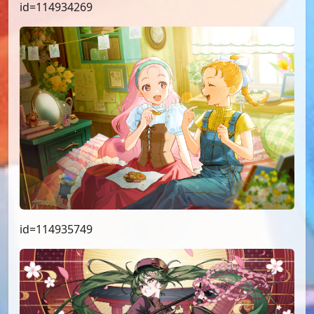
id=114934269
id=114935749