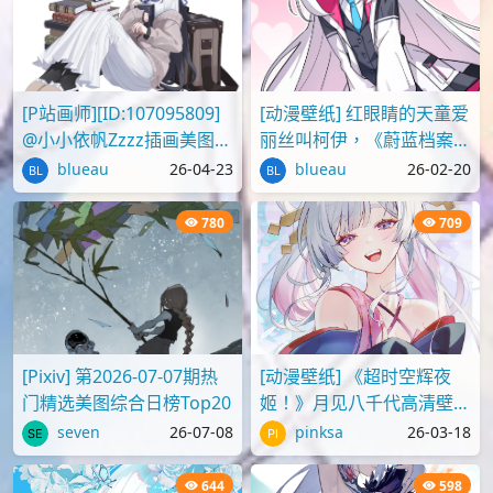
[P站画师][ID:107095809]
[动漫壁纸] 红眼睛的天童爱
@小小依帆Zzzz插画美图作
丽丝叫柯伊，《蔚蓝档案》
品推荐
壁纸图片分享
blueau
26-04-23
blueau
26-02-20
780
709
[Pixiv] 第2026-07-07期热
[动漫壁纸] 《超时空辉夜
门精选美图综合日榜Top20
姬！》月见八千代高清壁纸
图片
seven
26-07-08
pinksa
26-03-18
644
598