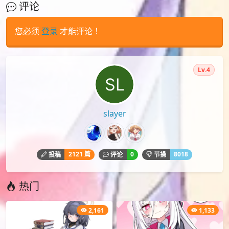
评论
您必须
登录
才能评论！
Lv.4
slayer
2121 篇
0
8018
投稿
评论
节操
热门
2,161
1,133