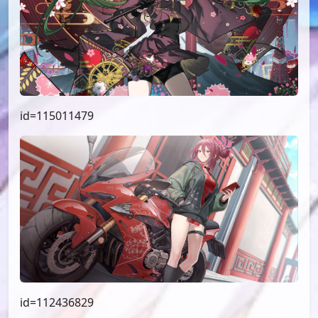
id=115011479
id=112436829