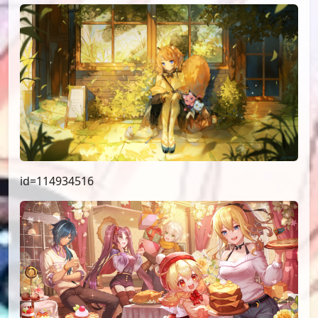
id=114934516