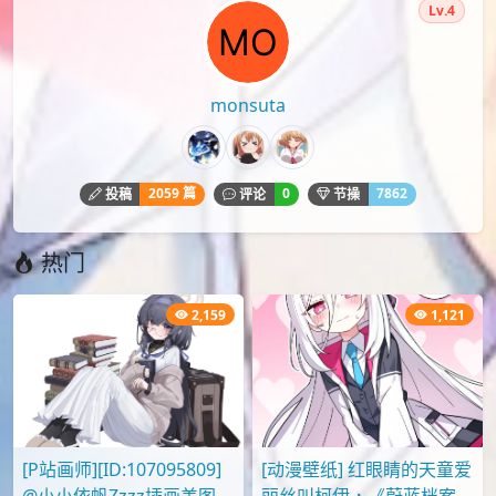
monsuta
2059 篇
0
7862
投稿
评论
节操
热门
2,159
1,121
[P站画师][ID:107095809]
[动漫壁纸] 红眼睛的天童爱
@小小依帆Zzzz插画美图作
丽丝叫柯伊，《蔚蓝档案》
品推荐
壁纸图片分享