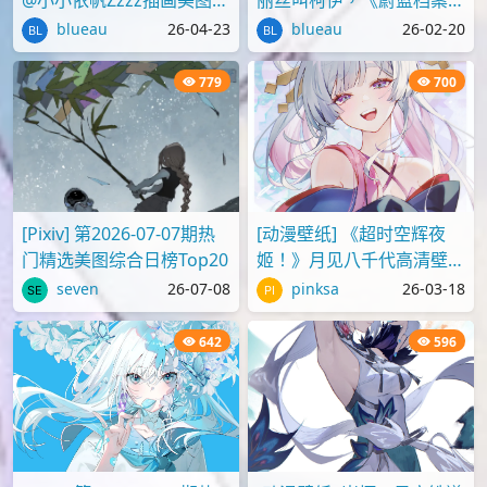
blueau
26-04-23
blueau
26-02-20
779
700
[Pixiv] 第2026-07-07期热
[动漫壁纸] 《超时空辉夜
门精选美图综合日榜Top20
姬！》月见八千代高清壁纸
图片
seven
26-07-08
pinksa
26-03-18
642
596
[Pixiv] 第2026-07-05期热
[动漫壁纸] 崩坏：星穹铁道