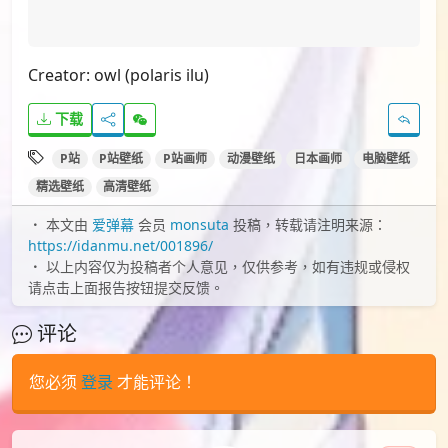
Creator: owl (polaris ilu)
下载
P站
P站壁纸
P站画师
动漫壁纸
日本画师
电脑壁纸
精选壁纸
高清壁纸
本文由
爱弹幕
会员
monsuta
投稿，转载请注明来源：
https://idanmu.net/001896/
以上内容仅为投稿者个人意见，仅供参考，如有违规或侵权
请点击上面报告按钮提交反馈。
评论
您必须
登录
才能评论！
Lv.4