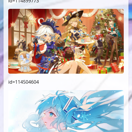
id=114899773
id=114504604