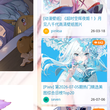
[动漫壁纸] 《超时空辉夜姬！》月
见八千代高清壁纸图片
pinksa
26-03-18
642
[Pixiv] 第2026-07-05期热门精选美
图综合日榜Top20
seven
26-07-06