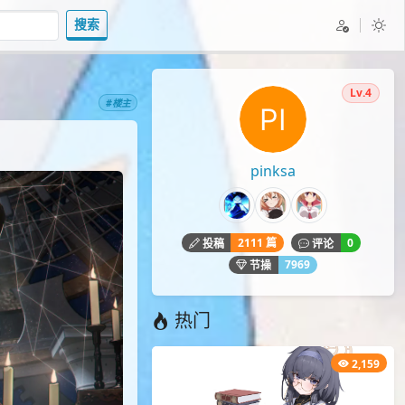
搜索
Lv.4
#楼主
pinksa
2111 篇
0
投稿
评论
7969
节操
热门
2,159