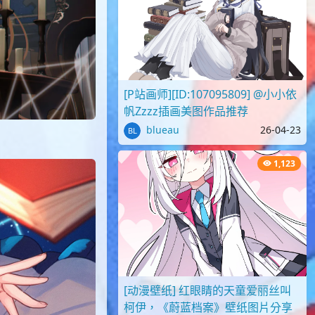
[P站画师][ID:107095809] @小小依
帆Zzzz插画美图作品推荐
blueau
26-04-23
1,123
[动漫壁纸] 红眼睛的天童爱丽丝叫
柯伊，《蔚蓝档案》壁纸图片分享