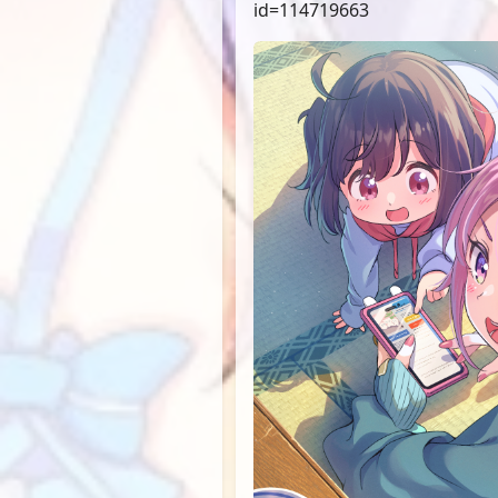
id=114719663