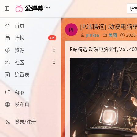
爱弹幕
Beta
首页
[P站精选] 动漫电脑壁纸 
pinksa
美图
2025-
情报
+29
P站精选 动漫电脑壁纸 Vol. 40
资源
社区
追番表
App
发布页
登录/注册