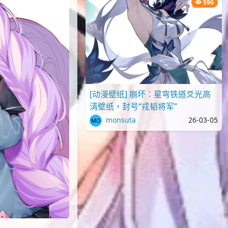
596
[动漫壁纸] 崩坏：星穹铁道爻光高
清壁纸，封号“戎韬将军”
monsuta
26-03-05