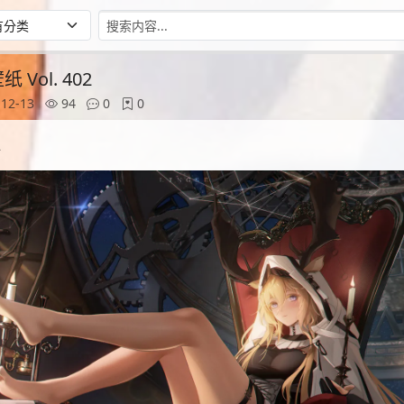
Vol. 402
12-13
94
0
0
2