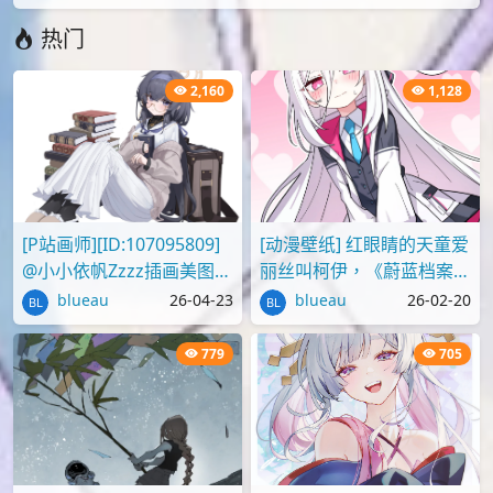
热门
2,160
1,128
[P站画师][ID:107095809]
[动漫壁纸] 红眼睛的天童爱
@小小依帆Zzzz插画美图作
丽丝叫柯伊，《蔚蓝档案》
品推荐
壁纸图片分享
blueau
26-04-23
blueau
26-02-20
779
705