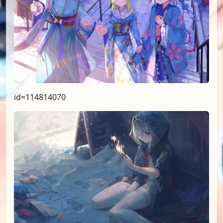
id=114814070