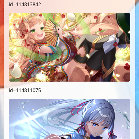
id=114813842
id=114811075