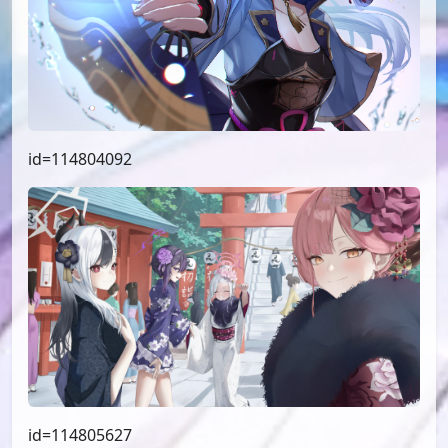
id=114804092
id=114805627