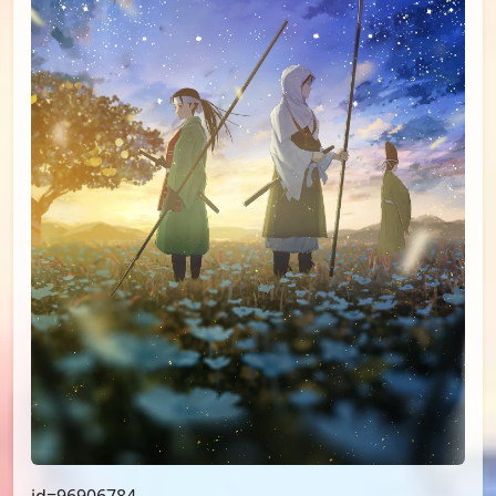
id=97489139