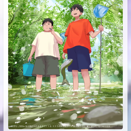
id=96906784