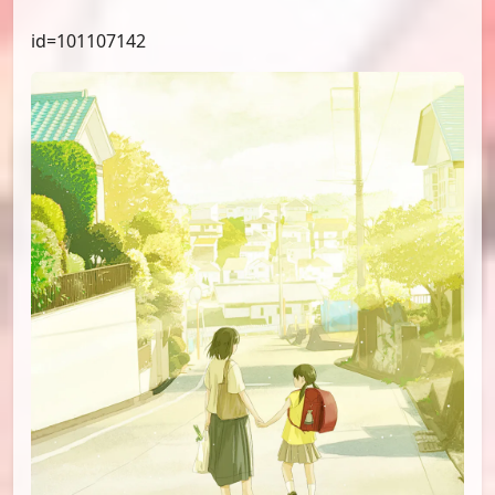
id=102121827
id=101107142