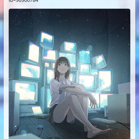
id=96971923