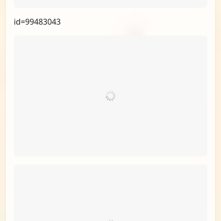
id=99496484
id=99483132