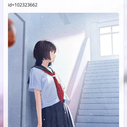
id=104270548
id=102323662