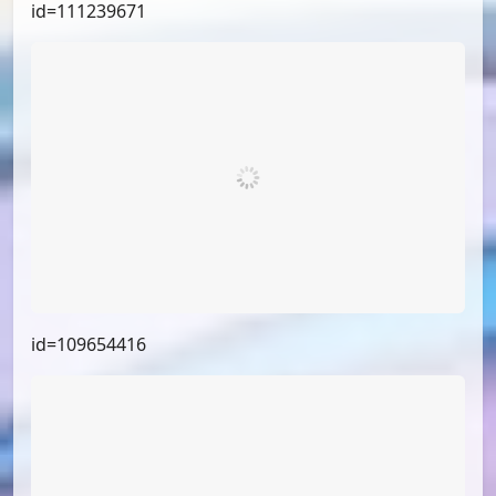
id=111239671
id=109654416