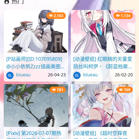
热门
2,163
1,134
[P站画师][ID:107095809]
[动漫壁纸] 红眼睛的天童爱
@小小依帆Zzzz插画美图作
丽丝叫柯伊，《蔚蓝档案》
品推荐
壁纸图片分享
blueau
26-04-23
blueau
26-02-20
781
709
[Pixiv] 第2026-07-07期热
[动漫壁纸] 《超时空辉夜