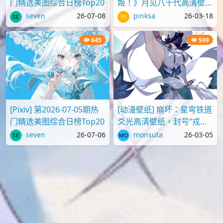
门精选美图综合日榜Top20
姬！》月见八千代高清壁纸
图片
seven
26-07-08
pinksa
26-03-18
645
599
[Pixiv] 第2026-07-05期热
[动漫壁纸] 崩坏：星穹铁道
门精选美图综合日榜Top20
爻光高清壁纸，封号“戎韬
将军”
seven
26-07-06
monsuta
26-03-05