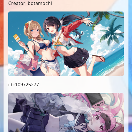
Creator: botamochi
id=109725277