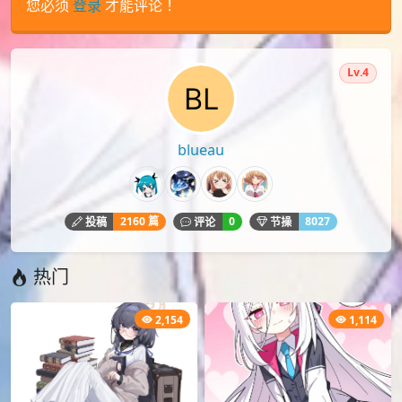
Lv.4
blueau
2160 篇
0
8027
投稿
评论
节操
热门
2,154
1,114
[P站画师][ID:107095809]
[动漫壁纸] 红眼睛的天童爱