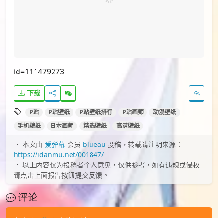
id=111479273
下载
P站
P站壁纸
P站壁纸排行
P站画师
动漫壁纸
手机壁纸
日本画师
精选壁纸
高清壁纸
本文由
爱弹幕
会员
blueau
投稿，转载请注明来源：
https://idanmu.net/001847/
以上内容仅为投稿者个人意见，仅供参考，如有违规或侵权
请点击上面报告按钮提交反馈。
评论
您必须
登录
才能评论！