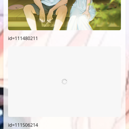
id=111480211
id=111506214