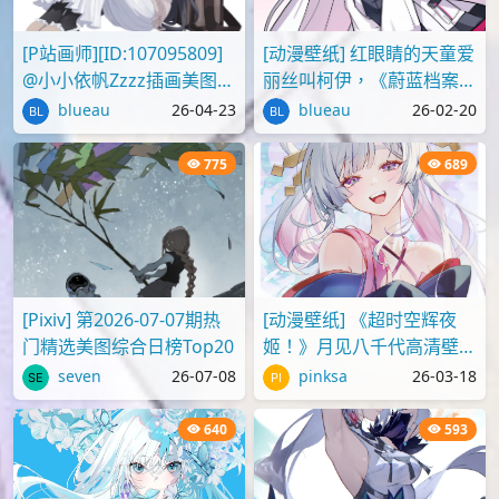
@小小依帆Zzzz插画美图作
丽丝叫柯伊，《蔚蓝档案》
品推荐
壁纸图片分享
blueau
26-04-23
blueau
26-02-20
775
689
[Pixiv] 第2026-07-07期热
[动漫壁纸] 《超时空辉夜
门精选美图综合日榜Top20
姬！》月见八千代高清壁纸
图片
seven
26-07-08
pinksa
26-03-18
640
593