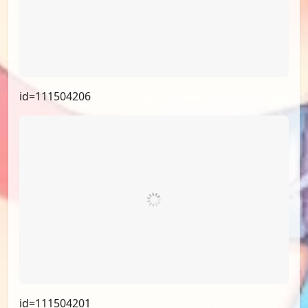
id=111504206
id=111504201