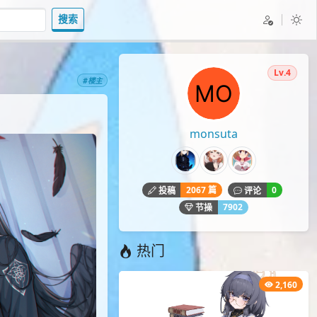
搜索
Lv.4
#楼主
monsuta
2067 篇
0
投稿
评论
7902
节操
热门
2,160