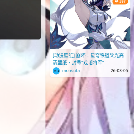
597
[动漫壁纸] 崩坏：星穹铁道爻光高
清壁纸，封号“戎韬将军”
monsuta
26-03-05