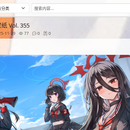
Vol. 355
5-11-29
77
0
0
5