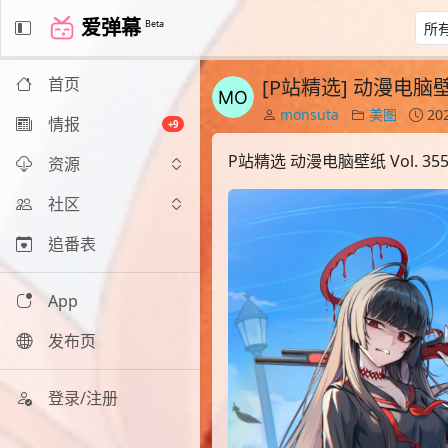
爱弹幕
Beta
首页
[P站精选] 动漫电脑壁纸 
monsuta
美图
202
情报
+9
P站精选 动漫电脑壁纸 Vol. 35
资源
社区
追番表
App
发布页
登录/注册