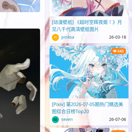
[动漫壁纸] 《超时空辉夜姬！》月
见八千代高清壁纸图片
pinksa
26-03-18
643
[Pixiv] 第2026-07-05期热门精选美
图综合日榜Top20
seven
26-07-06