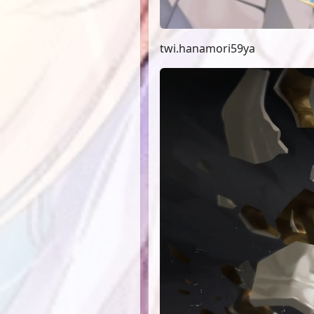
twi.hanamori59ya