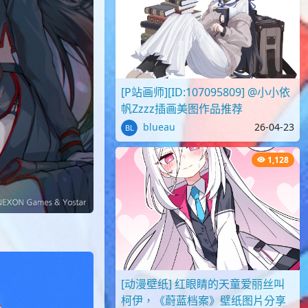
[P站画师][ID:107095809] @小小依
帆Zzzz插画美图作品推荐
blueau
26-04-23
1,128
[动漫壁纸] 红眼睛的天童爱丽丝叫
柯伊，《蔚蓝档案》壁纸图片分享