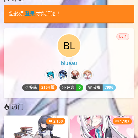
您必须
登录
才能评论！
Lv.4
blueau
2154 篇
0
7996
投稿
评论
节操
热门
2,150
1,107