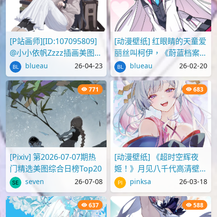
[P站画师][ID:107095809]
[动漫壁纸] 红眼睛的天童爱
@小小依帆Zzzz插画美图作
丽丝叫柯伊，《蔚蓝档案》
品推荐
壁纸图片分享
blueau
26-04-23
blueau
26-02-20
771
683
[Pixiv] 第2026-07-07期热
[动漫壁纸] 《超时空辉夜
门精选美图综合日榜Top20
姬！》月见八千代高清壁纸
图片
seven
26-07-08
pinksa
26-03-18
637
588