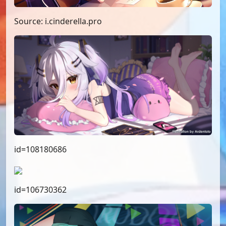
Source: i.cinderella.pro
id=108180686
id=106730362