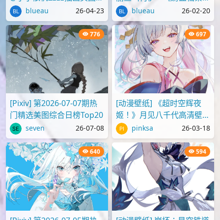
品推荐
壁纸图片分享
blueau
26-04-23
blueau
26-02-20
776
697
[Pixiv] 第2026-07-07期热
[动漫壁纸] 《超时空辉夜
门精选美图综合日榜Top20
姬！》月见八千代高清壁纸
图片
seven
26-07-08
pinksa
26-03-18
640
594