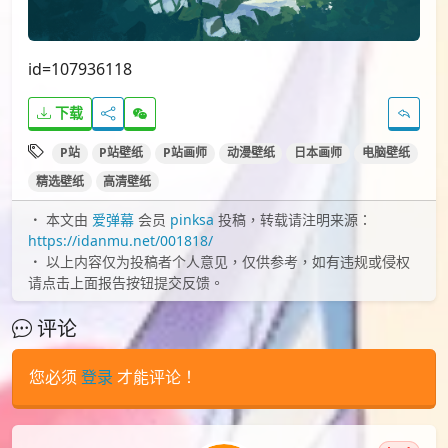
id=107936118
下载
P站
P站壁纸
P站画师
动漫壁纸
日本画师
电脑壁纸
精选壁纸
高清壁纸
本文由
爱弹幕
会员
pinksa
投稿，转载请注明来源：
https://idanmu.net/001818/
以上内容仅为投稿者个人意见，仅供参考，如有违规或侵权
请点击上面报告按钮提交反馈。
评论
您必须
登录
才能评论！