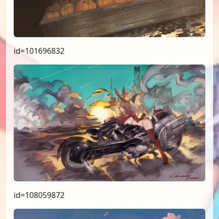
id=101696832
id=108059872