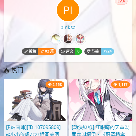
Lv.4
pinksa
2102 篇
0
7924
投稿
评论
节操
热门
2,158
1,117
[P站画师][ID:107095809]
[动漫壁纸] 红眼睛的天童爱
@小小依帆Zzzz插画美图作
丽丝叫柯伊，《蔚蓝档案》