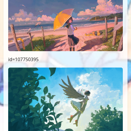
id=107750395