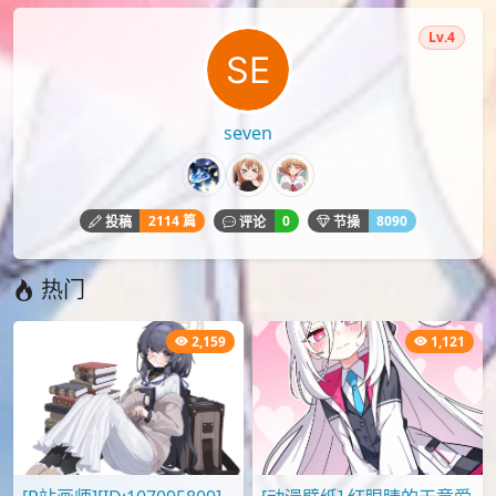
Lv.4
seven
2114 篇
0
8090
投稿
评论
节操
热门
2,159
1,121