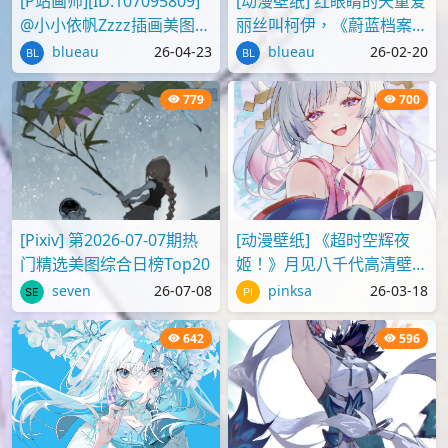
[P站画师][ID:107095809]
[动漫壁纸] 红眼睛的天童爱
@小小依帆Zzzz插画美图作
丽丝叫柯伊，《蔚蓝档案》
品推荐
壁纸图片分享
blueau
26-04-23
blueau
26-02-20
779
700
[Pixiv] 第2026-07-07期热
[动漫壁纸] 《超时空辉夜
门精选美图综合日榜Top20
姬！》月见八千代高清壁纸
图片
seven
26-07-08
pinksa
26-03-18
642
596