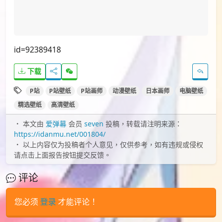
id=92389418
下载
P站
P站壁纸
P站画师
动漫壁纸
日本画师
电脑壁纸
精选壁纸
高清壁纸
本文由
爱弹幕
会员
seven
投稿，转载请注明来源：
https://idanmu.net/001804/
以上内容仅为投稿者个人意见，仅供参考，如有违规或侵权
请点击上面报告按钮提交反馈。
评论
您必须
登录
才能评论！