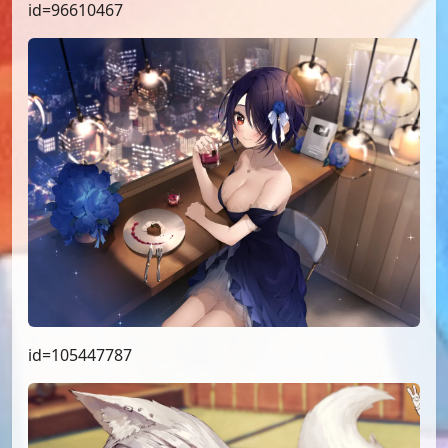
id=96610467
id=105447787