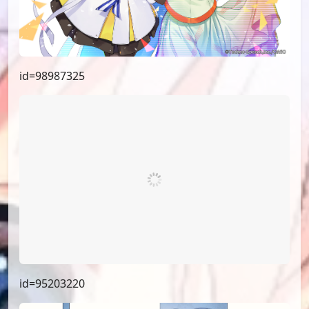
id=98987325
id=95203220