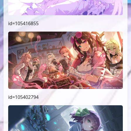
id=105416855
id=105402794