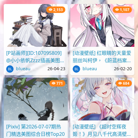
2,153
1,107
[P站画师][ID:107095809]
[动漫壁纸] 红眼睛的天童爱
@小小依帆Zzzz插画美图作
丽丝叫柯伊，《蔚蓝档案》
品推荐
壁纸图片分享
blueau
26-04-23
blueau
26-02-20
771
684
[Pixiv] 第2026-07-07期热
[动漫壁纸] 《超时空辉夜
门精选美图综合日榜Top20
姬！》月见八千代高清壁纸