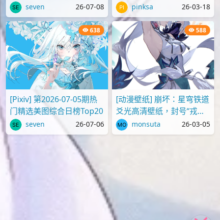
图片
seven
26-07-08
pinksa
26-03-18
638
588
[Pixiv] 第2026-07-05期热
[动漫壁纸] 崩坏：星穹铁道
门精选美图综合日榜Top20
爻光高清壁纸，封号“戎韬
将军”
seven
26-07-06
monsuta
26-03-05