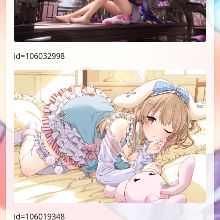
id=106032998
id=106019348