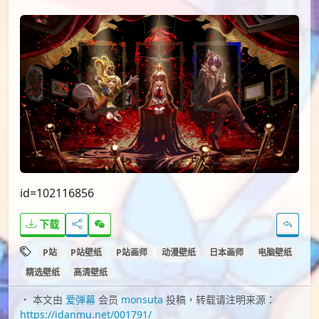
id=102116856
下载
P站
P站壁纸
P站画师
动漫壁纸
日本画师
电脑壁纸
精选壁纸
高清壁纸
本文由
爱弹幕
会员
monsuta
投稿，转载请注明来源：
https://idanmu.net/001791/