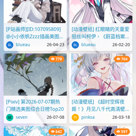
[P站画师][ID:107095809]
[动漫壁纸] 红眼睛的天童爱
@小小依帆Zzzz插画美图作
丽丝叫柯伊，《蔚蓝档案》
品推荐
壁纸图片分享
blueau
26-04-23
blueau
26-02-20
779
704
[Pixiv] 第2026-07-07期热
[动漫壁纸] 《超时空辉夜
门精选美图综合日榜Top20
姬！》月见八千代高清壁纸
图片
seven
26-07-08
pinksa
26-03-18
642
597