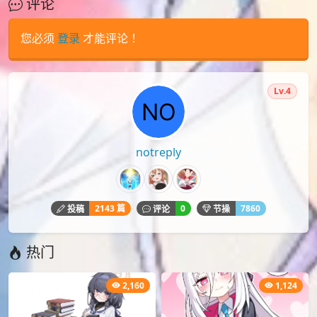
评论
您必须
登录
才能评论！
Lv.4
notreply
2143 篇
0
7860
投稿
评论
节操
热门
2,160
1,124