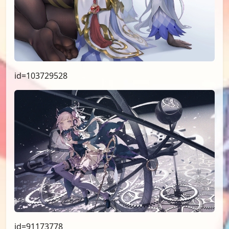
id=103729528
id=91173778