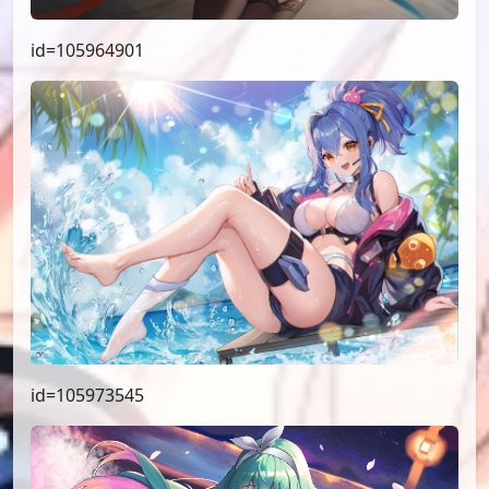
id=105964901
id=105973545