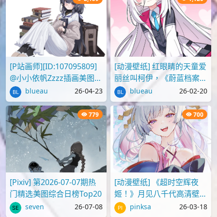
[P站画师][ID:107095809]
[动漫壁纸] 红眼睛的天童爱
@小小依帆Zzzz插画美图作
丽丝叫柯伊，《蔚蓝档案》
品推荐
壁纸图片分享
blueau
26-04-23
blueau
26-02-20
779
700
[Pixiv] 第2026-07-07期热
[动漫壁纸] 《超时空辉夜
门精选美图综合日榜Top20
姬！》月见八千代高清壁纸
图片
seven
26-07-08
pinksa
26-03-18