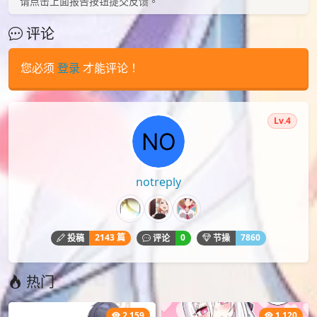
请点击上面报告按钮提交反馈。
评论
您必须
登录
才能评论！
Lv.4
notreply
2143 篇
0
7860
投稿
评论
节操
热门
2,159
1,120