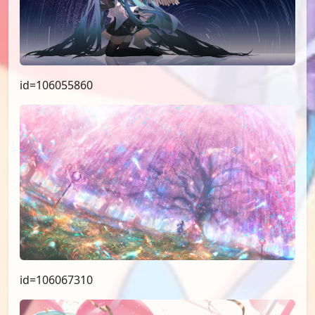
id=106055860
id=106067310