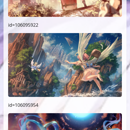
id=106095922
id=106095954