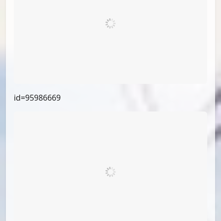
id=98689511
id=98143550