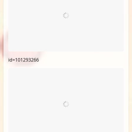
id=101975921
id=101616884