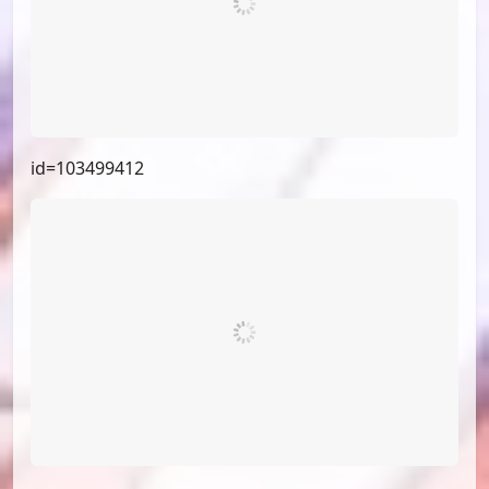
id=103499412