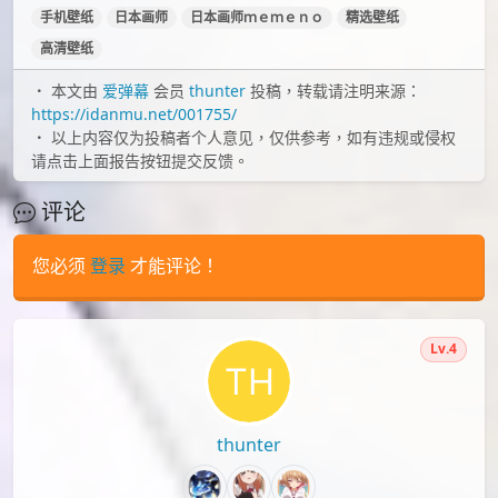
id=97081289
id=96242608