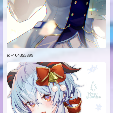
id=104355899