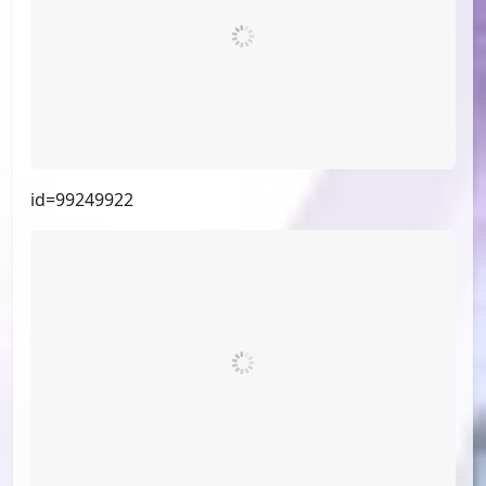
id=100358681