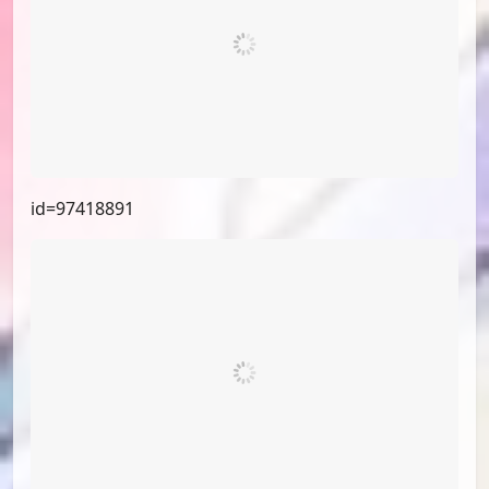
id=99741408
id=99540830