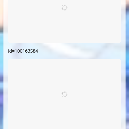
id=100693052