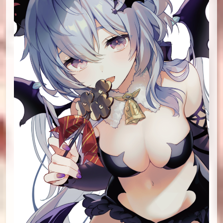
id=102603358