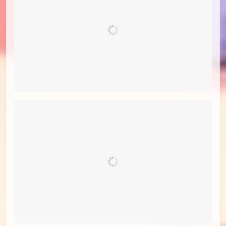
id=101293266