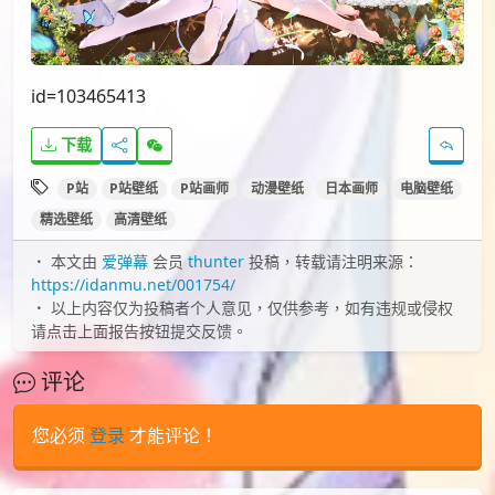
id=103465413
下载
P站
P站壁纸
P站画师
动漫壁纸
日本画师
电脑壁纸
精选壁纸
高清壁纸
本文由
爱弹幕
会员
thunter
投稿，转载请注明来源：
https://idanmu.net/001754/
以上内容仅为投稿者个人意见，仅供参考，如有违规或侵权
请点击上面报告按钮提交反馈。
评论
您必须
登录
才能评论！