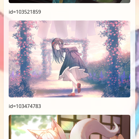
id=103521859
id=103474783