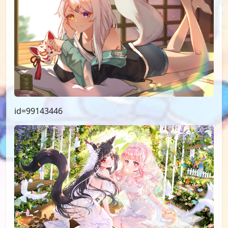
id=99143446