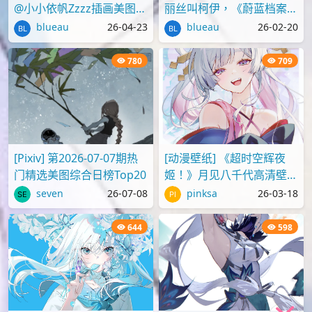
@小小依帆Zzzz插画美图作
丽丝叫柯伊，《蔚蓝档案》
品推荐
壁纸图片分享
blueau
26-04-23
blueau
26-02-20
780
709
[Pixiv] 第2026-07-07期热
[动漫壁纸] 《超时空辉夜
门精选美图综合日榜Top20
姬！》月见八千代高清壁纸
图片
seven
26-07-08
pinksa
26-03-18
644
598