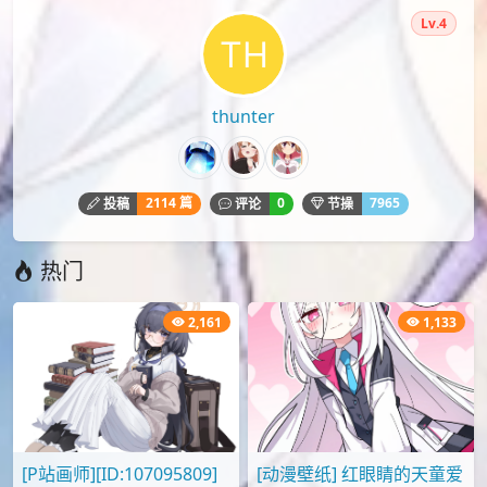
Lv.4
thunter
2114 篇
0
7965
投稿
评论
节操
热门
2,161
1,133
[P站画师][ID:107095809]
[动漫壁纸] 红眼睛的天童爱