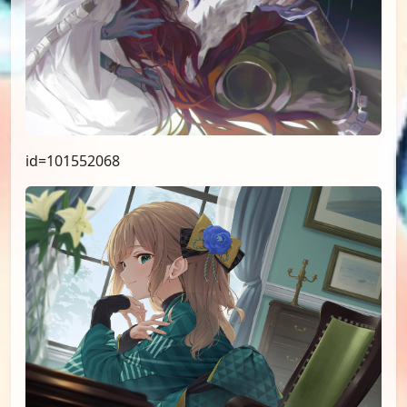
id=101552068