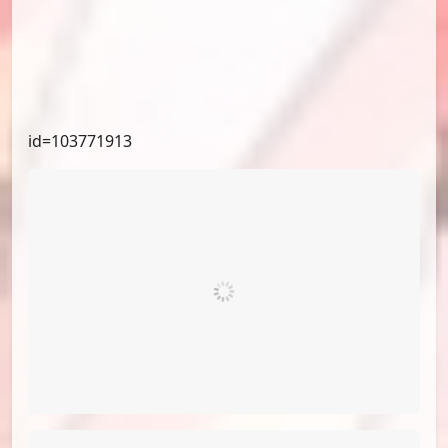
id=103957474