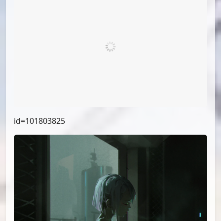
id=102552273