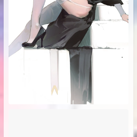
id=102729107