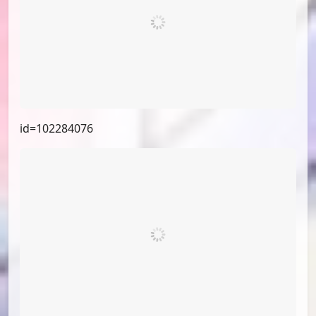
id=102729051