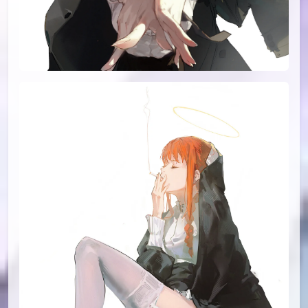
id=102861401