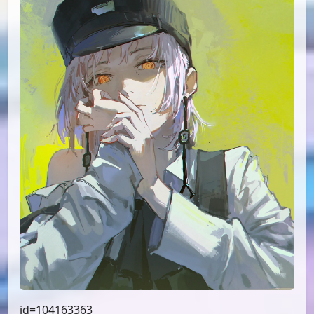
id=104163363