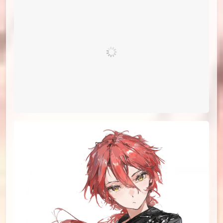
id=103771913