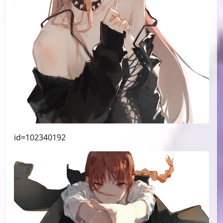
id=102889463