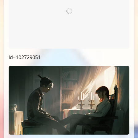
id=103338092