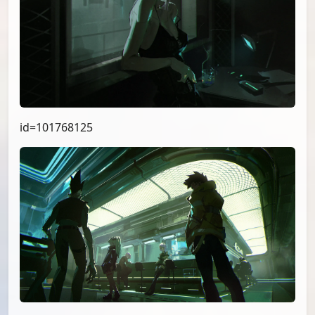
id=102340192