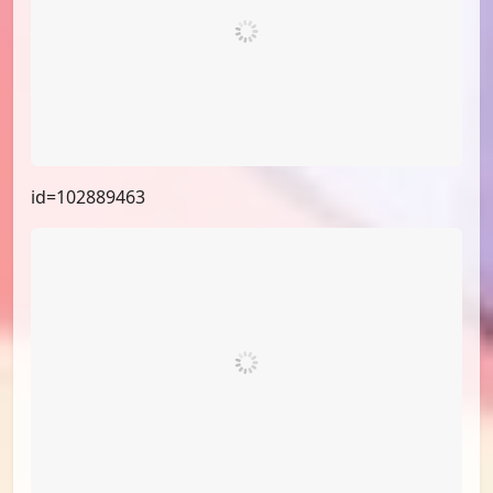
id=103657427