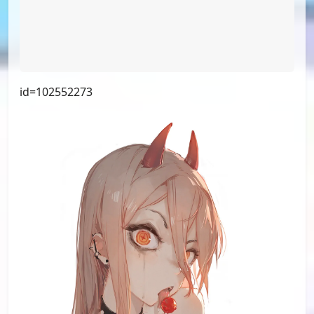
id=102938509