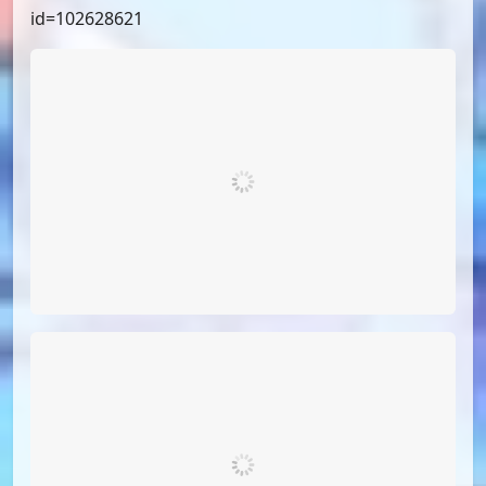
id=103269287