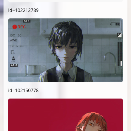
id=102628621