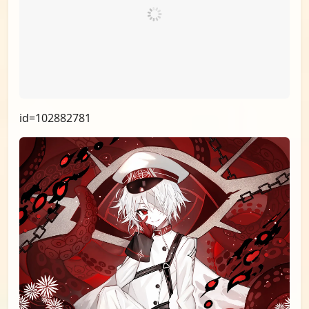
id=103294649