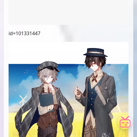
id=102380276