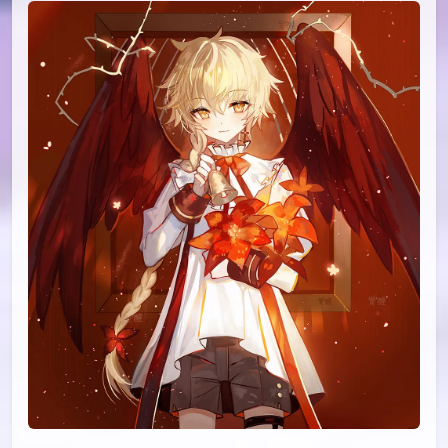
id=103853540