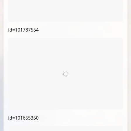
id=102781813
id=102525191