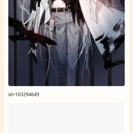
id=103407110