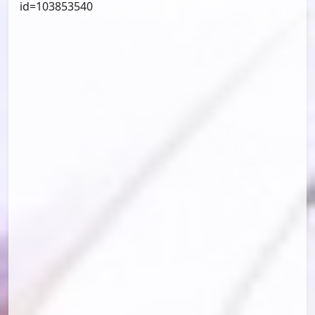
id=103853540