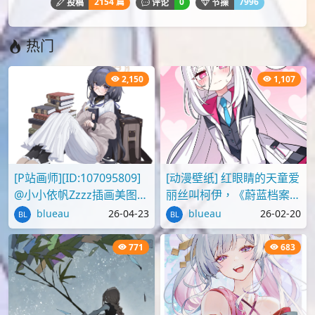
2154 篇
0
7996
投稿
评论
节操
热门
2,150
1,107
[P站画师][ID:107095809]
[动漫壁纸] 红眼睛的天童爱
@小小依帆Zzzz插画美图作
丽丝叫柯伊，《蔚蓝档案》
品推荐
壁纸图片分享
blueau
26-04-23
blueau
26-02-20
771
683