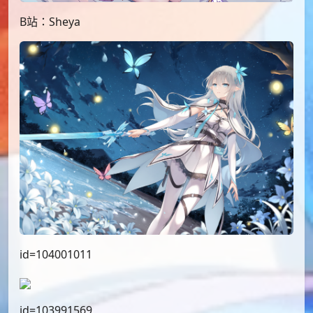
B站：Sheya
id=104001011
id=103991569