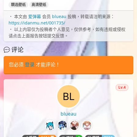
P站
P站壁纸
P站画师
动漫壁纸
日本画师
电脑壁纸
精选壁纸
高清壁纸
本文由
爱弹幕
会员
blueau
投稿，转载请注明来源：
https://idanmu.net/001735/
以上内容仅为投稿者个人意见，仅供参考，如有违规或侵权
请点击上面报告按钮提交反馈。
评论
您必须
登录
才能评论！
Lv.4
blueau