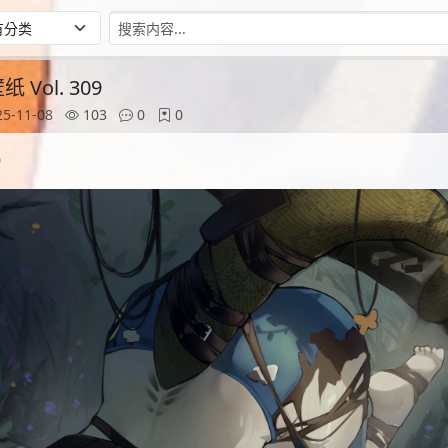
Vol. 309
5-11-08
103
0
0
9