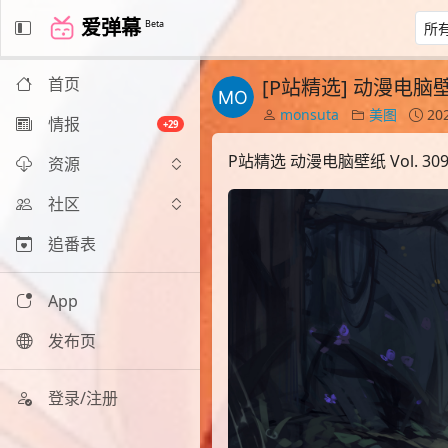
爱弹幕
Beta
首页
[P站精选] 动漫电脑壁纸 
monsuta
美图
202
情报
+29
P站精选 动漫电脑壁纸 Vol. 30
资源
社区
追番表
App
发布页
登录/注册