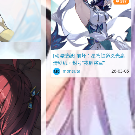
597
[动漫壁纸] 崩坏：星穹铁道爻光高
清壁纸，封号“戎韬将军”
monsuta
26-03-05