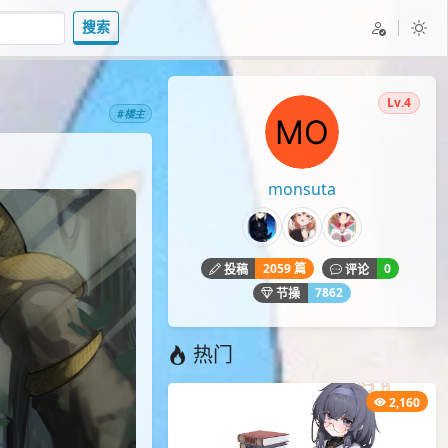
搜索
Lv.4
#楼主
monsuta
2059 篇
0
投稿
评论
7862
节操
热门
2,160