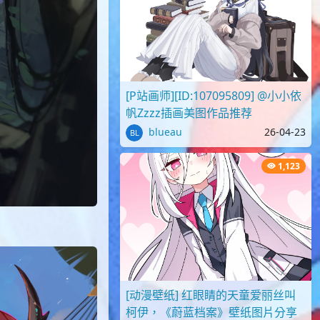
[P站画师][ID:107095809] @小小依
帆Zzzz插画美图作品推荐
blueau
26-04-23
1,123
[动漫壁纸] 红眼睛的天童爱丽丝叫
柯伊，《蔚蓝档案》壁纸图片分享