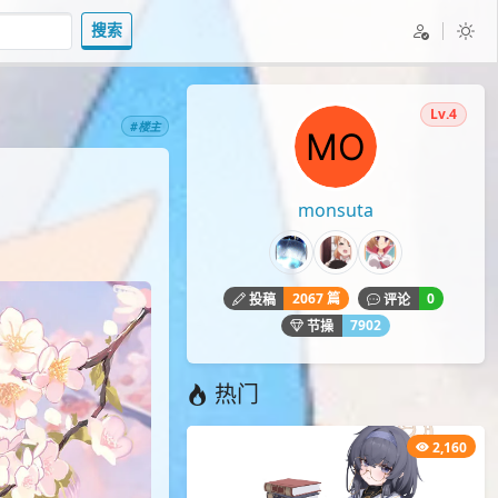
搜索
Lv.4
#楼主
monsuta
2067 篇
0
投稿
评论
7902
节操
热门
2,160