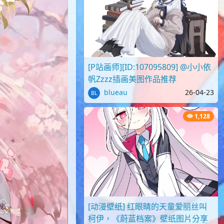
[P站画师][ID:107095809] @小小依
帆Zzzz插画美图作品推荐
blueau
26-04-23
1,128
[动漫壁纸] 红眼睛的天童爱丽丝叫
柯伊，《蔚蓝档案》壁纸图片分享