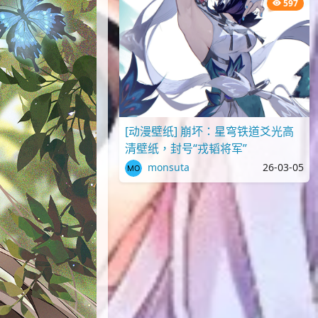
597
[动漫壁纸] 崩坏：星穹铁道爻光高
清壁纸，封号“戎韬将军”
monsuta
26-03-05