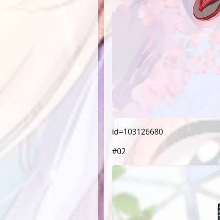
id=103126680
#02