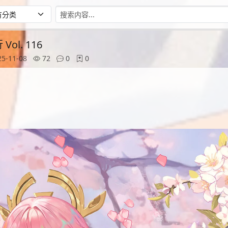
l. 116
5-11-08
72
0
0