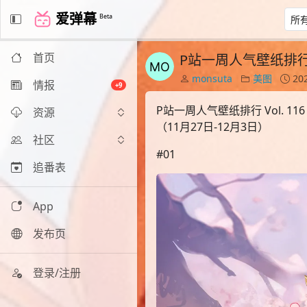
爱弹幕
Beta
首页
P站一周人气壁纸排行 Vo
monsuta
美图
202
情报
+9
P站一周人气壁纸排行 Vol. 116
资源
（11月27日-12月3日）
社区
#01
追番表
App
发布页
登录/注册