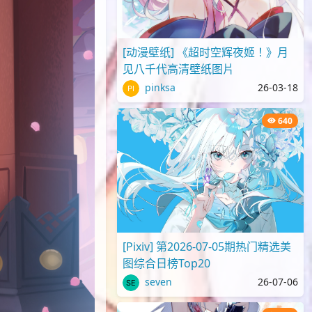
[动漫壁纸] 《超时空辉夜姬！》月
见八千代高清壁纸图片
pinksa
26-03-18
640
[Pixiv] 第2026-07-05期热门精选美
图综合日榜Top20
seven
26-07-06