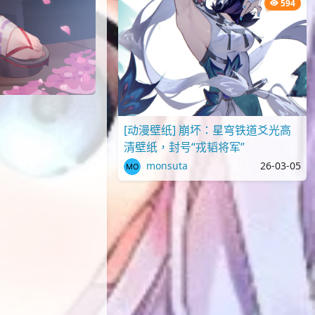
594
[动漫壁纸] 崩坏：星穹铁道爻光高
清壁纸，封号“戎韬将军”
monsuta
26-03-05