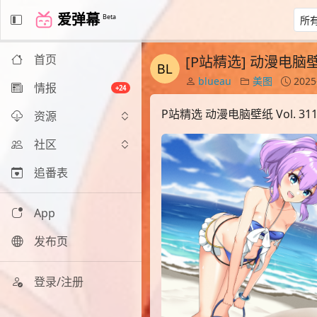
爱弹幕
Beta
首页
[P站精选] 动漫电脑壁纸 
blueau
美图
2025
情报
+24
P站精选 动漫电脑壁纸 Vol. 31
资源
社区
追番表
App
发布页
登录/注册