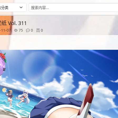
Vol. 311
-11-07
75
0
0
1