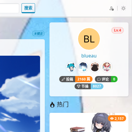
搜索
Lv.4
#楼主
blueau
2160 篇
0
投稿
评论
8027
节操
热门
2,157