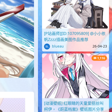
[P站画师][ID:107095809] @小小依
帆Zzzz插画美图作品推荐
blueau
26-04-23
1,116
[动漫壁纸] 红眼睛的天童爱丽丝叫
柯伊，《蔚蓝档案》壁纸图片分享